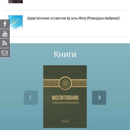
Щирі вітання зі святом Ід аль-Фітр (Рамадан-байрам)!
Книги