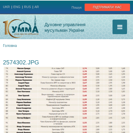
Jump to navigation
підтримати нас
UKR
ENG
RUS
AR
Пошук
Духовне управління
мусульман України
Головна
Ви
2574302.JPG
є
тут