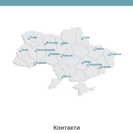
Луцьк
Суми
Житомир
Київ
Харків
Хмельницький
Львів
Луганськ
Вінниця
Черкаси
Дніпро
Чернівці
Запоріжжя
Донецьк
Одеса
Контакти