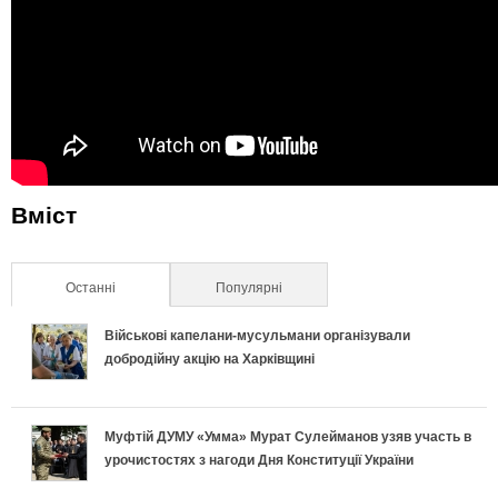
Вміст
Останні
(активна вкладка)
Популярні
Військові капелани-мусульмани організували
добродійну акцію на Харківщині
Муфтій ДУМУ «Умма» Мурат Сулейманов узяв участь в
урочистостях з нагоди Дня Конституції України