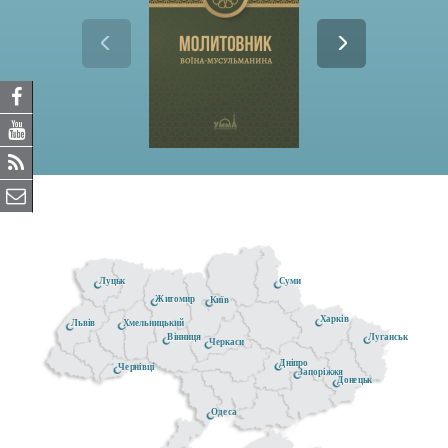
Луцьк
Суми
Житомир
Київ
Харків
Хмельницький
Львів
Луганськ
Вінниця
Черкаси
Дніпро
Чернівці
Запоріжжя
Донецьк
Одеса