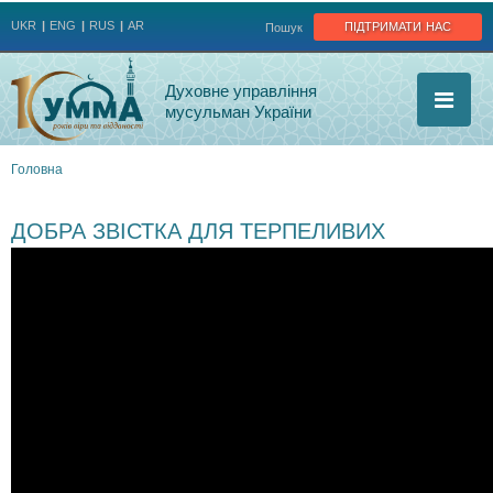
Jump to navigation
підтримати нас
UKR
ENG
RUS
AR
Пошук
Духовне управління
мусульман України
Головна
Ви
ДОБРА ЗВІСТКА ДЛЯ ТЕРПЕЛИВИХ
є
тут