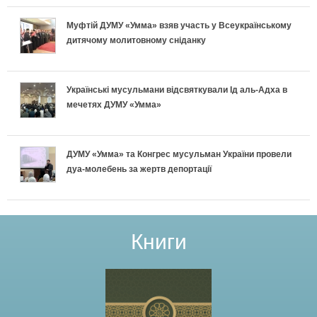
Муфтій ДУМУ «Умма» взяв участь у Всеукраїнському
дитячому молитовному сніданку
Українські мусульмани відсвяткували Ід аль-Адха в
мечетях ДУМУ «Умма»
ДУМУ «Умма» та Конгрес мусульман України провели
дуа-молебень за жертв депортації
Книги