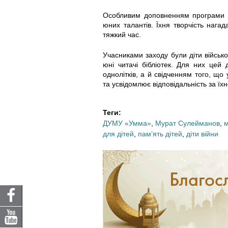
1
6
4
4
0
0
9
Особливим доповненням програми ст
юних талантів. Їхня творчість нагад
0
9
2
3
9
0
9
тяжкий час.
6
0
5
7
1
3
4
Учасниками заходу були діти військ
юні читачі бібліотек. Для них цей
5
4
8
9
4
9
2
однолітків, а й свідченням того, що 
та усвідомлює відповідальність за їх
_
_
_
_
_
_
_
4
1
4
1
2
5
7
Теги:
ДУМУ «Умма»
,
Мурат Сулейманов
,
м
8
9
6
5
9
2
2
для дітей
,
пам’ять дітей
,
діти війни
8
1
6
2
3
3
5
3
2
3
0
6
0
3
7
5
3
3
0
8
4
2
6
8
1
0
6
1