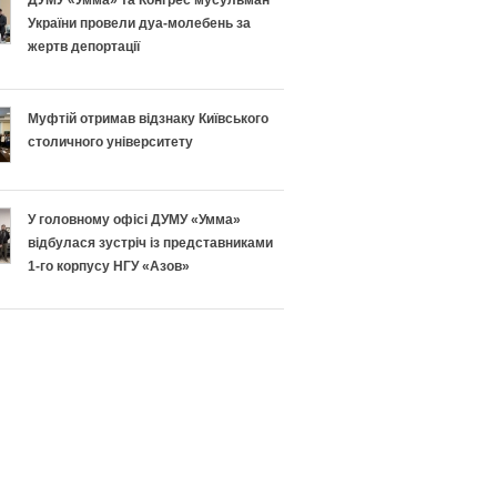
н
п
України провели дуа-молебень за
жертв депортації
о
і
п
ш
Муфтій отримав відзнаку Київського
і
н
столичного університету
д
о
У головному офісі ДУМУ «Умма»
г
г
відбулася зустріч із представниками
1-го корпусу НГУ «Азов»
о
о
т
Р
у
а
в
м
а
а