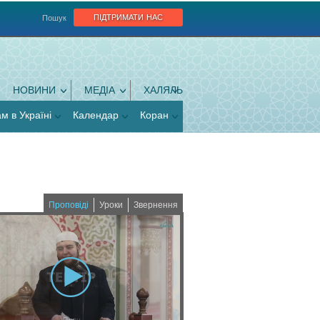
підтримати нас
Пошук
НОВИНИ
МЕДІА
ХАЛЯЛЬ
ам в Україні
Календар
Коран
Проповіді
Уроки
Звернення
(
a
c
t
i
v
e
t
a
b
)