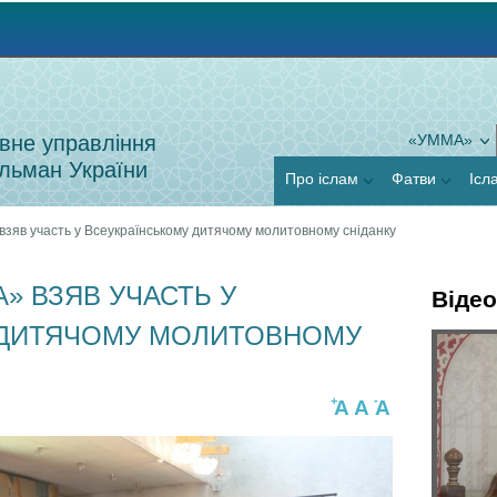
Jump to navigation
вне управління
«УММА»
льман України
Про іслам
Фатви
Ісл
зяв участь у Всеукраїнському дитячому молитовному сніданку
» ВЗЯВ УЧАСТЬ У
Відео
 ДИТЯЧОМУ МОЛИТОВНОМУ
Г
Я
о
+
-
A
A
A
к
р
п
и