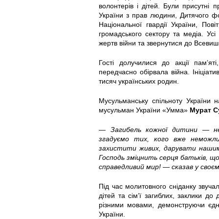
3
3
3
3
3
3
3
волонтерів і дітей. Були присутні
України з прав людини, Дитячого ф
3
3
3
3
3
3
3
Національної гвардії України, Пові
громадського сектору та медіа. Ус
6
6
6
6
6
6
6
жертв війни та звернутися до Всевишн
3
3
3
3
3
3
3
Гості долучилися до акції пам’яті
передчасно обірвала війна. Ініціат
1
1
1
1
1
2
2
тисяч українських родин.
Мусульманську спільноту України н
1
9
2
1
2
1
2
мусульман України «Умма»
Мурат С
3
6
7
5
8
6
6
—
Загибель кожної дитини — не
згадуємо тих, кого вже неможли
8
6
8
7
9
4
1
захистити живих, дарувати нашим
Господь зміцнить серця батьків, щ
5
1
8
8
5
5
5
справедливий мир! — сказав у своє
2
9
5
5
2
2
2
Під час молитовного сніданку звучал
дітей та сім’ї загиблих, заклики д
6
2
9
9
6
6
5
різними мовами, демонструючи єдніс
України.