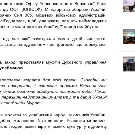
к
п
 представники Офісу Уповноваженого Верховної Ради
онду ООН (ЮНІСЕФ), Міністерства оборони України,
г
л
е
тряних Сил ЗСУ, місцевих військових адміністрацій,
і об’єдналися, щоб ушанувати пам’ять наймолодших
о
а
к
ього з молитвами за Україну, її народ і майбутнє.
т
д
, під час якої зачитували імена дітей, чиї життя
л
ива стала нагадуванням про трагедію, що торкнулася
у
к
а
в
а заході представляв муфтій Духовного управління
и
:
улейманов.
а
Щ
поправна втрата для всієї країни. Сьогодні ми
т
во повернути, і водночас просимо Всевишнього
о
 дітям безпечне майбутнє та мирне небо. Нехай
о пережили найстрашнішу втрату, та дарує Україні
и
к
му слові шейх Мурат
.
с
а
и молитви за український народ, захисників України,
о добра, милосердя й людяности. Учасники молилися
я
ть людей різної віри й різних культур у підтримці
ж