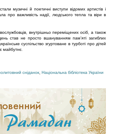
д
е
али музичні й поетичні виступи відомих артистів і
о
ала про важливість надії, людського тепла та віри в
п
Р
р
овослужбовців, внутрішньо переміщених осіб, а також
 день став не просто вшануванням пам’яті загиблих
а
о
українське суспільство згуртоване в турботі про дітей
нє майбутнє.
м
р
а
о
олитовний сніданок
,
Національна бібліотека України
д
к
а
М
н
у
у
х
:
а