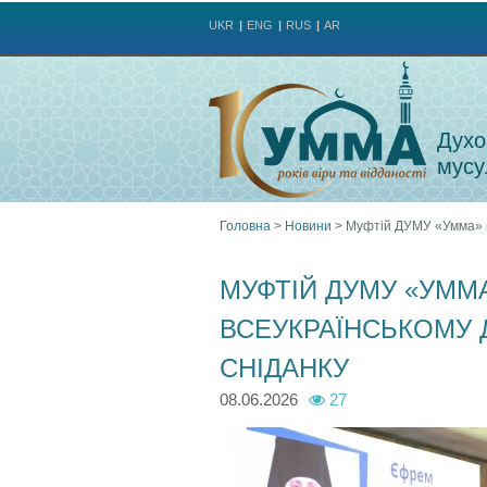
UKR
ENG
RUS
AR
Духо
мусу
Головна
>
Новини
>
Муфтій ДУМУ «Умма» в
Ви
МУФТІЙ ДУМУ «УММА
є
ВСЕУКРАЇНСЬКОМУ
тут
СНІДАНКУ
08.06.2026
27
7
7
7
7
7
7
7