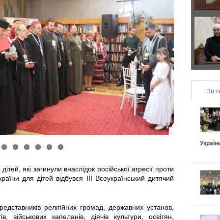
р
з
а
о
Д
в
н
в
и
т
а
л
По т
а
п
ь
л
о
н
ь
д
Україн
о
н
и
дітей, які загинули внаслідок російської агресії проти
п
країни для дітей відбувся ІІІ Всеукраїнський дитячий
і
х
і
в
и
представників релігійних громад, державних установ,
д
в, військових капеланів, діячів культури, освітян,