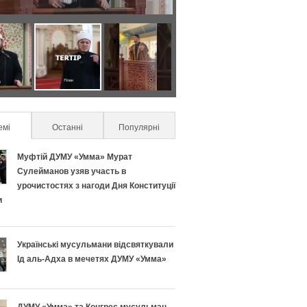
Я
С
к
е
п
к
емі
(active tab)
Останні
Популярні
р
р
Муфтій ДУМУ «Умма» Мурат
а
е
Сулейманов узяв участь в
урочистостях з нагоди Дня Конституції
в
т
и
и
и
Українські мусульмани відсвяткували
л
у
Ід аль-Адха в мечетях ДУМУ «Умма»
ь
с
ДУМУ «Умма» та Конгрес мусульман