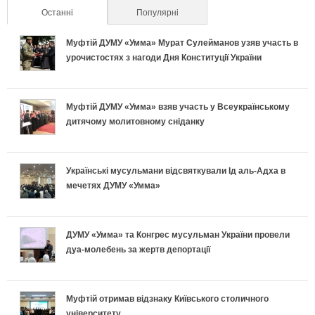
Останні
(активна вкладка)
Популярні
ш
Муфтій ДУМУ «Умма» Мурат Сулейманов узяв участь в
н
урочистостях з нагоди Дня Конституції України
і
й
Муфтій ДУМУ «Умма» взяв участь у Всеукраїнському
дитячому молитовному сніданку
п
р
Українські мусульмани відсвяткували Ід аль-Адха в
мечетях ДУМУ «Умма»
и
й
ДУМУ «Умма» та Конгрес мусульман України провели
дуа-молебень за жертв депортації
м
а
Муфтій отримав відзнаку Київського столичного
університету