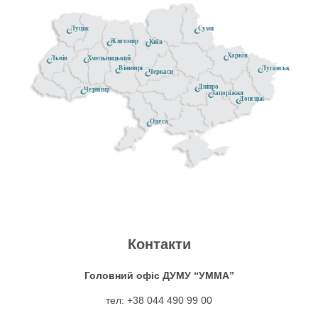
Луцьк
Суми
Житомир
Київ
Харків
Хмельницький
Львів
Луганськ
Вінниця
Черкаси
Дніпро
Чернівці
Запоріжжя
Донецьк
Одеса
Контакти
Головний офіс ДУМУ “УММА”
тел: +38 044 490 99 00