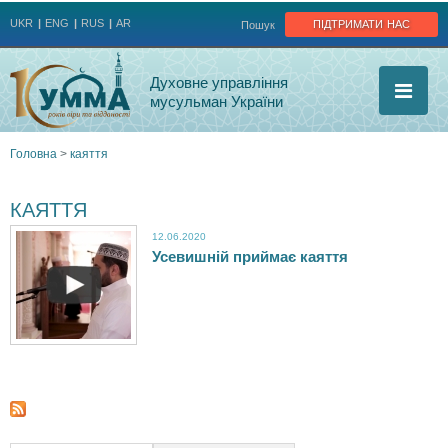
Jump to navigation
підтримати нас
UKR
ENG
RUS
AR
Пошук
Духовне управління
мусульман України
Головна
>
каяття
Ви
КАЯТТЯ
є
12.06.2020
Усевишній приймає каяття
У
тут
с
е
в
и