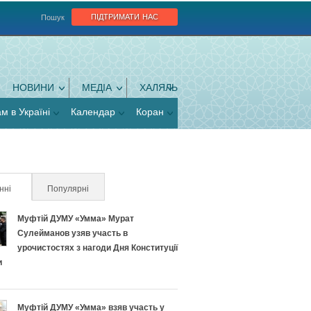
підтримати нас
Пошук
НОВИНИ
МЕДІА
ХАЛЯЛЬ
ам в Україні
Календар
Коран
нні
(активна вкладка)
Популярні
Муфтій ДУМУ «Умма» Мурат
Сулейманов узяв участь в
урочистостях з нагоди Дня Конституції
и
Муфтій ДУМУ «Умма» взяв участь у