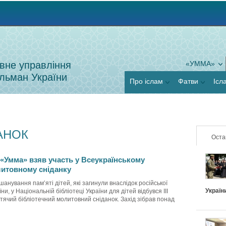
Jump to navigation
вне управління
«УММА»
льман України
Про іслам
Фатви
Ісл
АНОК
Оста
«Умма» взяв участь у Всеукраїнському
итовному сніданку
шанування пам’яті дітей, які загинули внаслідок російської
Україн
їни, у Національній бібліотеці України для дітей відбувся ІІІ
тячий бібліотечний молитовний сніданок. Захід зібрав понад