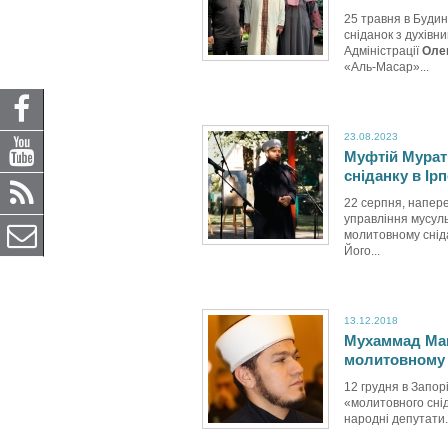
25 травня в Будин
сніданок з духівн
Адміністрації
Олег
«Аль-Масар»...
23.08.2023
Муфтій Мурат
сніданку в Ірп
22 серпня, напер
управління мусул
молитовному снідан
Його...
13.12.2018
Мухаммад Мам
молитовному с
12 грудня в Запор
«молитовного снід
народні депутати.