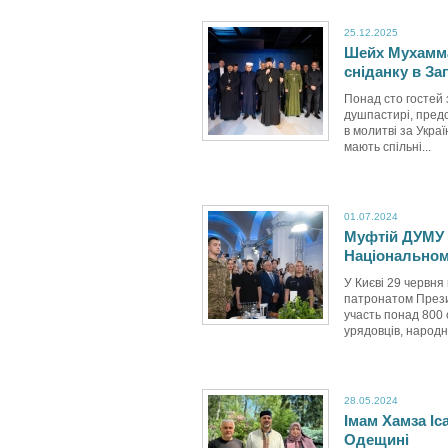
25.12.2025
Шейх Мухамма
сніданку в За
Понад сто гостей 
душпастирі, предс
в молитві за Украї
мають спільні...
01.07.2024
Муфтій ДУМУ 
Національном
У Києві 29 червн
патронатом Прези
участь понад 800 о
урядовців, народни
28.05.2024
Імам Хамза Іс
Одещині