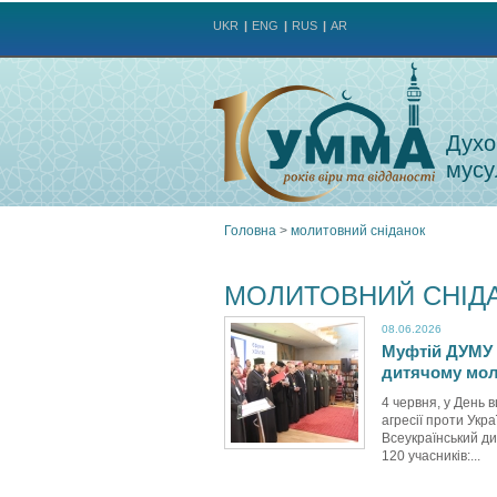
UKR
ENG
RUS
AR
Духо
мусу
Головна
>
молитовний сніданок
Ви
МОЛИТОВНИЙ СНІД
є
08.06.2026
Муфтій ДУМУ 
тут
дитячому мол
4 червня, у День в
агресії проти Укра
Всеукраїнський ди
120 учасників:...