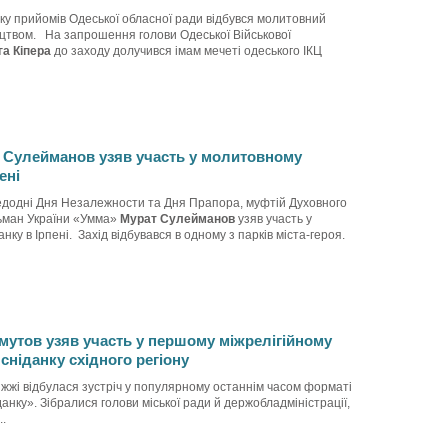
ку прийомів Одеської обласної ради відбувся молитовний
ицтвом. На запрошення голови Одеської Військової
а Кіпера
до заходу долучився імам мечеті одеського ІКЦ
 Сулейманов узяв участь у молитовному
ені
едодні Дня Незалежности та Дня Прапора, муфтій Духовного
ьман України «Умма»
Мурат Сулейманов
узяв участь у
ку в Ірпені. Захід відбувався в одному з парків міста-героя.
утов узяв участь у першому міжрелігійному
ніданку східного регіону
іжжі відбулася зустріч у популярному останнім часом форматі
анку». Зібралися голови міської ради й держобладміністрації,
..