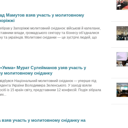
д Мамутов взяв участь у молитовному
поріжжі
зібрав у Запоріжжі молитовний сніданок: військові й капелани,
тавники влади, громадського сектору та бізнесу об’єдналися
ну та українців. Молитовні сніданки — це зустрічі людей, що
«Умма» Мурат Сулейманов узяв участь у
у молитовному сніданку
я відбувся Національний молитовний сніданок — уперше під
дента України Володимира Зеленського. У заході взяли
сіб із 15 країн світу, представники 12 конфесій. Подія зібрала
х...
а взяв участь у молитовному сніданку на