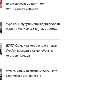
Всеукраїнському дитячому
молитовному сніданку
Українські мусульмани відсвяткували
Ід аль-Адха в мечетях ДУМУ «Умма»
ДУМУ «Умма» та Конгрес мусульман
України провели дуа-молебень за
жертв депортації
Муфтій отримав відзнаку Київського
столичного університету