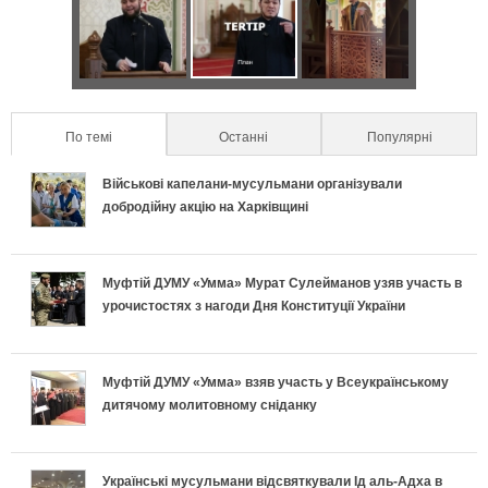
а
о
Д
Я
С
в
н
в
к
е
и
т
а
п
к
л
По темі
(active tab)
Останні
Популярні
а
п
р
р
ь
Військові капелани-мусульмани організували
л
о
а
е
добродійну акцію на Харківщині
н
ь
д
в
т
о
Муфтій ДУМУ «Умма» Мурат Сулейманов узяв участь в
н
и
и
и
урочистостях з нагоди Дня Конституції України
п
і
х
л
у
і
в
и
ь
с
Муфтій ДУМУ «Умма» взяв участь у Всеукраїнському
дитячому молитовному сніданку
д
к
п
н
п
г
л
е
о
і
Українські мусульмани відсвяткували Ід аль-Адха в