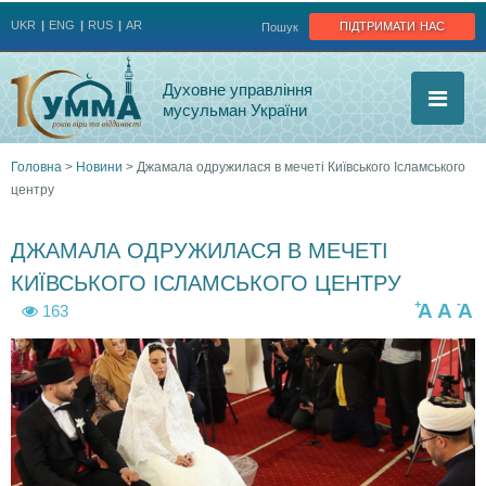
Jump to navigation
підтримати нас
UKR
ENG
RUS
AR
Пошук
Духовне управління
мусульман України
Головна
>
Новини
>
Джамала одружилася в мечеті Київського Ісламського
центру
Ви
є
ДЖАМАЛА ОДРУЖИЛАСЯ В МЕЧЕТІ
КИЇВСЬКОГО ІСЛАМСЬКОГО ЦЕНТРУ
тут
+
-
A
A
A
163
v
v
l
l
c
c