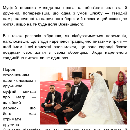
6
9
Муфтій пояснив молодятам права та обов’язки чоловіка й
0
2
дружини, попередивши, що одна з умов шлюбу — твердий
намір нареченої та нареченого берегти й плекати цей союз ціле
життя, якщо на те буде воля Всевишнього.
8
3
Він також розповів зібранню, як відбуватиметься церемонія,
.
.
наголосивши, що згоди нареченої традиційно питатиме тричі —
щоб імам і всі присутні впевнилися, що вона справді бажає
p
p
поєднати своє життя зі своїм обранцем. Згоди нареченого
традиційно питали лише один раз.
n
n
Перед
g
g
оголошенням
пари чоловіком і
дружиною
муфтій спитав
про магр —
шлюбний
дарунок, що
його має
отримати
дружина.
Джамала відповіла, що свій дарунок вона вже отримала й