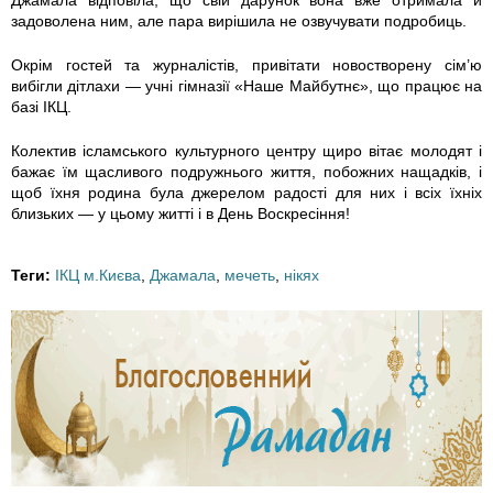
задоволена ним, але пара вирішила не озвучувати подробиць.
Окрім гостей та журналістів, привітати новостворену сім’ю
вибігли дітлахи — учні гімназії «Наше Майбутнє», що працює на
базі ІКЦ.
Колектив ісламського культурного центру щиро вітає молодят і
бажає їм щасливого подружнього життя, побожних нащадків, і
щоб їхня родина була джерелом радості для них і всіх їхніх
близьких — у цьому житті і в День Воскресіння!
Теги:
ІКЦ м.Києва
,
Джамала
,
мечеть
,
нікях