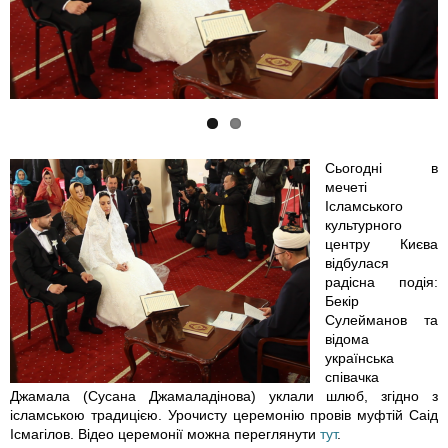
s
s
n
n
a
a
p
p
Сьогодні в
мечеті
-
-
Ісламського
культурного
e
e
центру Києва
відбулася
r
r
радісна подія:
Бекір
Сулейманов та
r
r
відома
українська
o
o
співачка
Джамала (Сусана Джамаладінова) уклали шлюб, згідно з
r
r
ісламською традицією. Урочисту церемонію провів муфтій Саід
Ісмагілов. Відео церемонії можна переглянути
тут
.