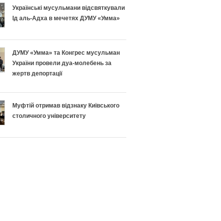
н
п
Українські мусульмани відсвяткували
Ід аль-Адха в мечетях ДУМУ «Умма»
о
і
п
ш
ДУМУ «Умма» та Конгрес мусульман
і
н
України провели дуа-молебень за
жертв депортації
д
о
г
г
Муфтій отримав відзнаку Київського
столичного університету
о
о
т
Р
у
а
в
м
а
а