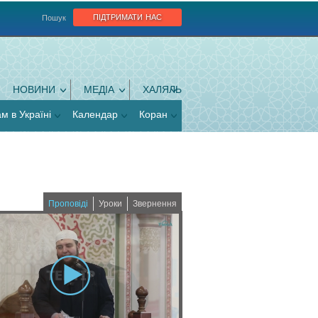
підтримати нас
Пошук
НОВИНИ
МЕДІА
ХАЛЯЛЬ
ам в Україні
Календар
Коран
Проповіді
Уроки
Звернення
(
a
c
t
i
v
e
t
a
b
)