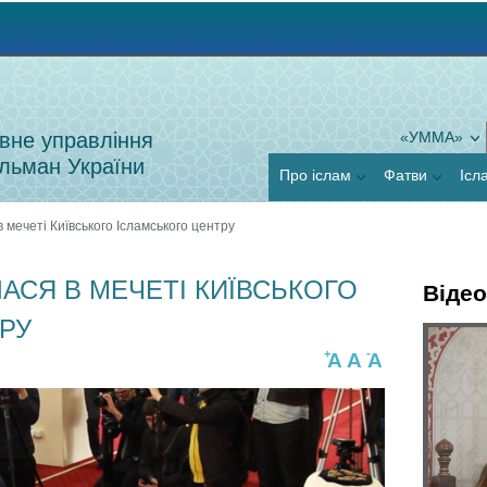
Jump to navigation
вне управління
«УММА»
льман України
Про іслам
Фатви
Ісл
мечеті Київського Ісламського центру
СЯ В МЕЧЕТІ КИЇВСЬКОГО
Відео
РУ
Г
+
-
A
A
A
Я
о
к
р
п
и