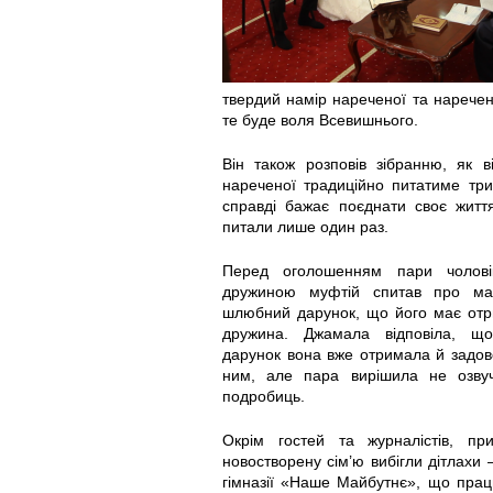
r
r
6
9
0
2
твердий намір нареченої та наречен
те буде воля Всевишнього.
8
3
Він також розповів зібранню, як 
нареченої традиційно питатиме три
.
.
справді бажає поєднати своє житт
питали лише один раз.
p
p
Перед оголошенням пари чолові
n
n
дружиною муфтій спитав про м
шлюбний дарунок, що його має от
g
g
дружина. Джамала відповіла, що
дарунок вона вже отримала й задо
ним, але пара вирішила не озвуч
подробиць.
Окрім гостей та журналістів, при
новостворену сім’ю вибігли дітлахи 
гімназії «Наше Майбутнє», що пра