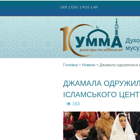
UKR
ENG
RUS
AR
Духо
мусу
Головна
>
Новини
>
Джамала одружилася в 
Ви
ДЖАМАЛА ОДРУЖИЛА
є
ІСЛАМСЬКОГО ЦЕНТ
тут
163
v
v
l
l