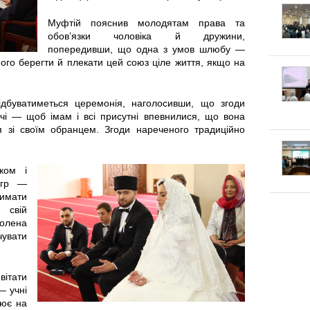
к
п
г
Муфтій пояснив молодятам права та
л
е
обов’язки чоловіка й дружини,
попередивши, що одна з умов шлюбу —
о
а
к
ого берегти й плекати цей союз ціле життя, якщо на
т
д
л
відбуватиметься церемонія, наголосивши, що згоди
у
чі — щоб імам і всі присутні впевнилися, що вона
к
а
я зі своїм обранцем. Згоди нареченого традиційно
в
и
:
а
ком і
Щ
агр —
т
римати
о
 свій
волена
и
к
увати
с
а
вітати
я
— учні
ж
цює на