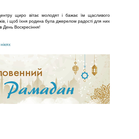
д
е
о
 центру щиро вітає молодят і бажає їм щасливого
п
ів, і щоб їхня родина була джерелом радості для них
і в День Воскресіння!
Р
р
а
о
,
нікях
м
р
а
о
д
к
а
М
н
у
у
х
:
а