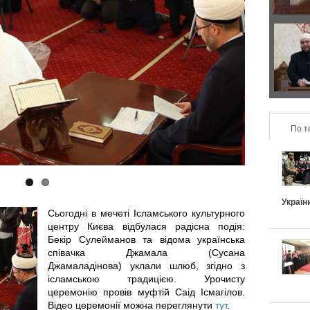
р
з
а
о
Д
в
н
в
и
т
а
л
По т
а
п
ь
л
о
н
ь
д
Україн
Сьогодні в мечеті Ісламського культурного
о
н
и
центру Києва відбулася радісна подія:
Бекір Сулейманов та відома українська
п
співачка Джамала (Сусана
і
х
Джамаладінова) уклали шлюб, згідно з
і
ісламською традицією. Урочисту
в
и
церемонію провів муфтій Саід Ісмагілов.
д
Відео церемонії можна переглянути
тут
.