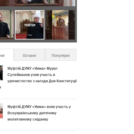
Я
С
к
е
п
к
емі
(active tab)
Останні
Популярні
р
р
Муфтій ДУМУ «Умма» Мурат
а
е
Сулейманов узяв участь в
урочистостях з нагоди Дня Конституції
в
т
и
и
и
Муфтій ДУМУ «Умма» взяв участь у
л
у
Всеукраїнському дитячому
молитовному сніданку
ь
с