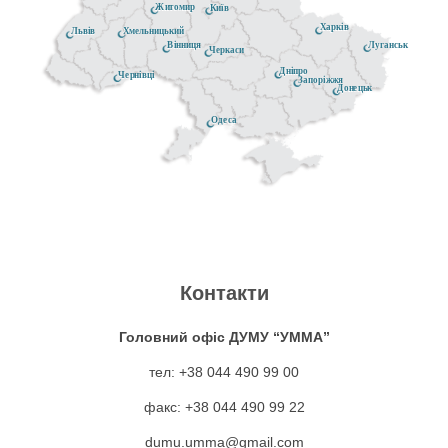
Житомир
Київ
Харків
Хмельницький
Львів
Луганськ
Вінниця
Черкаси
Дніпро
Чернівці
Запоріжжя
Донецьк
Одеса
Контакти
Головний офіс ДУМУ “УММА”
тел: +38 044 490 99 00
факс: +38 044 490 99 22
dumu.umma@gmail.com