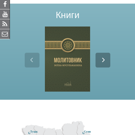
Книги
Луцьк
Суми