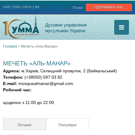
Jump to navigation
підтримати нас
UKR
ENG
RUS
AR
Пошук
Духовне управління
мусульман України
Головна
>
Мечеть «Аль-Манар»
Ви
МЕЧЕТЬ «АЛЬ-МАНАР»
є
Адреса:
м.Харків, Селищний провулок, 2 (Байкальський)
Телефон:
(+38050) 597 03 82
тут
E-mail:
mosquealmanar@gmail.com
Робочий час:
щоденно з 11:00 до 22:00
Останні
Популярні
(активна вкладка)