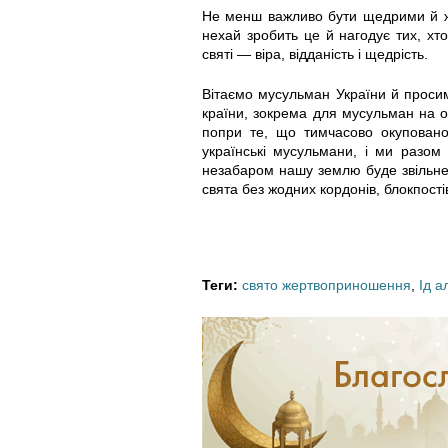
_
Не менш важливо бути щедрими й же
нехай зробить це й нагодує тих, хт
u
святі — віра, відданість і щедрість.
k
Вітаємо мусульман України й проси
країни, зокрема для мусульман на о
r
попри те, що тимчасово окупован
українські мусульмани, і ми разом
незабаром нашу землю буде звільнен
_
свята без жодних кордонів, блокпостів
s
m
Теги:
свято жертвоприношення
,
Ід а
a
l
.
p