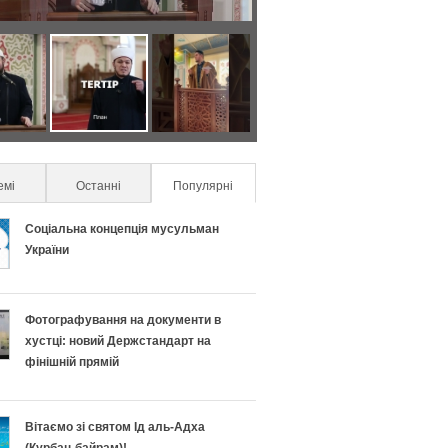
Я
С
к
е
п
к
емі
Останні
Популярні
(active tab)
р
р
Соціальна концепція мусульман
а
е
України
в
т
Фотографування на документи в
и
и
хустці: новий Держстандарт на
фінішній прямій
л
у
ь
с
Вітаємо зі святом Ід аль-Адха
(Курбан-байрам)!