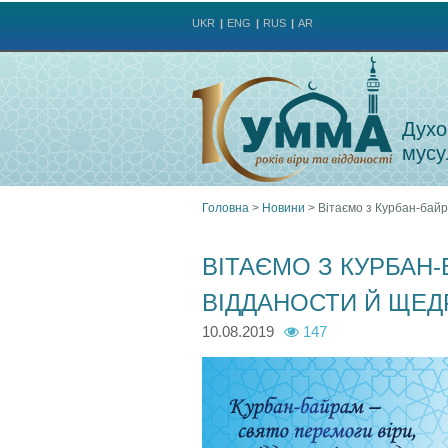
UKR
ENG
RUS
AR
Духо
мусу
Головна
>
Новини
>
Вітаємо з Курбан-байр
Ви
ВІТАЄМО З КУРБАН
є
ВІДДАНОСТИ Й ЩЕД
тут
10.08.2019
147
_
u