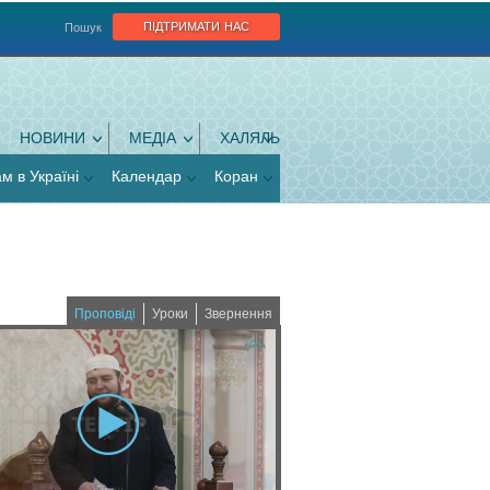
підтримати нас
Пошук
НОВИНИ
МЕДІА
ХАЛЯЛЬ
ам в Україні
Календар
Коран
Проповіді
Уроки
Звернення
(
a
c
t
i
v
e
t
a
b
)