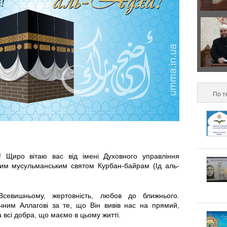
р
з
а
о
Д
в
н
в
и
т
а
л
По т
а
п
ь
л
о
н
ь
д
и! Щиро вітаю вас від імені Духовного управління
о
н
и
им мусульманським святом Курбан-байрам (Ід аль-
п
і
х
Всевишньому, жертовність, любов до ближнього.
і
ним Аллагові за те, що Він вивів нас на прямий,
в
и
 всі добра, що маємо в цьому житті.
д