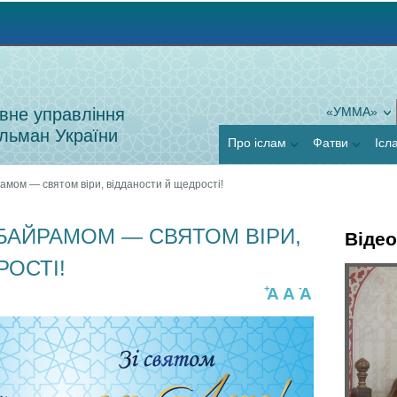
Jump to navigation
вне управління
«УММА»
льман України
Про іслам
Фатви
Ісл
амом — святом віри, відданости й щедрості!
-БАЙРАМОМ — СВЯТОМ ВІРИ,
Відео
РОСТІ!
Г
+
-
A
A
A
Я
о
к
р
п
и