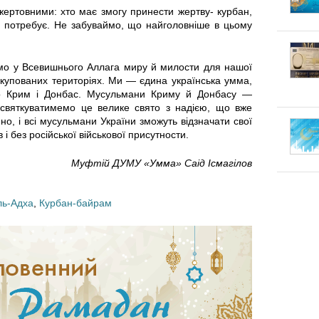
к
п
ртовними: хто має змогу принести жертву- курбан,
г
о потребує. Не забуваймо, що найголовніше в цьому
л
е
о
а
к
мо у Всевишнього Аллага миру й милости для нашої
купованих територіях. Ми — єдина українська умма,
т
д
л
о Крим і Донбас. Мусульмани Криму й Донбасу —
 святкуватимемо це велике свято з надією, що вже
у
к
о, і всі мусульмани України зможуть відзначати свої
а
 і без російської військової присутности.
в
и
:
Муфтій ДУМУ «Умма» Саід Ісмагілов
а
Щ
т
ль-Адха
,
Курбан-байрам
о
и
к
с
а
я
ж