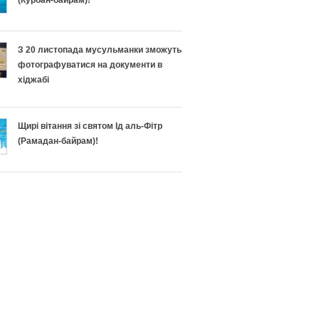
н
п
о
і
З 20 листопада мусульманки зможуть
п
ш
фотографуватися на документи в
хіджабі
і
н
д
о
Щирі вітання зі святом Ід аль-Фітр
(Рамадан-байрам)!
г
г
о
о
т
Р
у
а
в
м
а
а