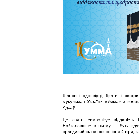
m
m
a
_
k
u
r
Шановні одновірці, брати і сестр
b
мусульман України «Умма» з велик
Адха)!
a
Це свято символізує відданість 
Найголовніше в ньому — бути вдяч
n
правдивий шлях поклоніння й віри, за