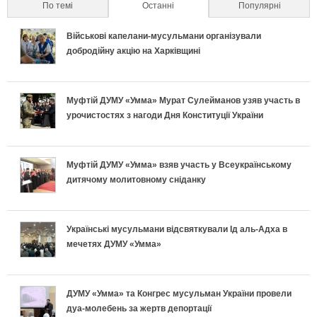
л
По темі
Останні
(active tab)
Популярні
а
п
р
р
ь
Військові капелани-мусульмани організували
л
о
а
е
добродійну акцію на Харківщині
н
ь
д
в
т
о
Муфтій ДУМУ «Умма» Мурат Сулейманов узяв участь в
н
и
и
и
урочистостях з нагоди Дня Конституції України
п
і
х
л
у
і
в
и
ь
с
Муфтій ДУМУ «Умма» взяв участь у Всеукраїнському
дитячому молитовному сніданку
д
к
п
н
п
г
л
е
о
і
Українські мусульмани відсвяткували Ід аль-Адха в
о
мечетях ДУМУ «Умма»
а
к
п
ш
т
д
л
і
н
ДУМУ «Умма» та Конгрес мусульман України провели
у
дуа-молебень за жертв депортації
к
а
д
о