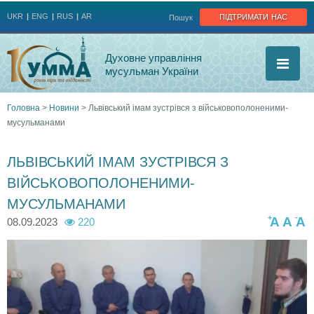
Jump to navigation
підтримати нас
UKR
ENG
RUS
AR
Пошук
Духовне управління
мусульман України
Головна
>
Новини
>
Львівський імам зустрівся з військовополоненими-
мусульманами
Ви
є
ЛЬВІВСЬКИЙ ІМАМ ЗУСТРІВСЯ З
ВІЙСЬКОВОПОЛОНЕНИМИ-
тут
МУСУЛЬМАНАМИ
+
-
A
A
A
08.09.2023
220
l
3
v
7