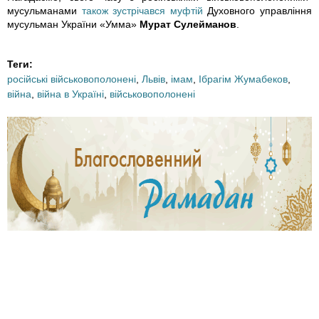
0
мусульманами
також зустрічався муфтій
Духовного управління
мусульман України «Умма»
Мурат Сулейманов
.
9
3
Теги:
російські військовополонені
,
Львів
,
імам
,
Ібрагім Жумабеков
,
_
війна
,
війна в Україні
,
військовополонені
7
4
4
6
6
3
5