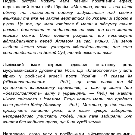
Подібні зустрічі можуть мати певний позитивний ефект,
переконаний імам шейх Ібрагім:
«Можливо, хтось з них після
.
2
обміну та повернення додому задумається над своїми
вчинками та вже не захоче вертатися до України зі зброєю в
p
1
руках. Це те, що мені хотілося б мати в підсумку таких
розмов: допомогти їм подивитися на світ та своє життя
n
1
іншими очима. Вони повинні розуміти, що нестимуть
відповідальність перед Аллагом за свої вчинки. На землі
людина інколи може уникнути відповідальности, але коли
g
6
вона предстане на Божий Суд, то відповість за все».
9
Львівський імам окремо відзначив негативну роль
мусульманського духівництва Росії, що «благословляє» участь
2
вірних у російській агресії проти України:
«Я сказав їм
(військовополоненим. — Ред.), що такі слова та дії
4
суперечать ісламському віровченню, а самі ці імами (що
«благословляють» війну з українцями. — Ред.) не мають
0
нічого спільного з ісламом. Якщо колись мали, то продали
свою релігію Іблісу (дияволу. — Ред.). Можливо, це для когось
9
прозвучить занадто різко, але іслам суворо забороняє
несправедливо утискати людей, тим паче забирати їхнє
життя без жодного права, ще й на чужій землі».
8
Нагадаємо, свого часу з російськими військовополоненими-