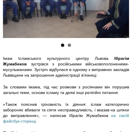
i
5
v
0
_
3
0
5
8
6
Імам Ісламського культурного центру Львова
Ібрагім
Жумабеков
зустрівся з російськими військовополоненими-
0
1
мусульманами. Зустріч відбулася в одному з виправних закладів
Львівщини на запрошення адміністрації в’язниці.
9
9
За словами імама, під час розмови з росіянами він порушив
2
_
загальні теми, основи ісламу та деякі інші релігійні питання.
3
3
«Також пояснив гріховність їх діяння: іслам категорично
забороняє вбивати та сіяти несправедливість, і вказав на шляхи
до виправлення», — написав Ібрагім Жумабеков
на своїй
_
1
фейсбук-сторінці
.
1
6