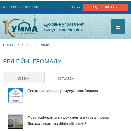
Jump to navigation
підтримати нас
UKR
ENG
RUS
AR
Пошук
Духовне управління
мусульман України
Головна
>
Релігійні громади
Ви
РЕЛІГІЙНІ ГРОМАДИ
є
тут
Останні
Популярні
(активна вкладка)
Соціальна концепція мусульман України
Фотографування на документи в хустці: новий
Держстандарт на фінішній прямій