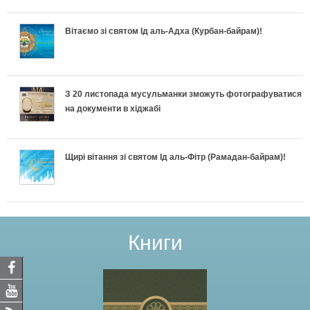
Вітаємо зі святом Ід аль-Адха (Курбан-байрам)!
З 20 листопада мусульманки зможуть фотографуватися
на документи в хіджабі
Щирі вітання зі святом Ід аль-Фітр (Рамадан-байрам)!
Книги