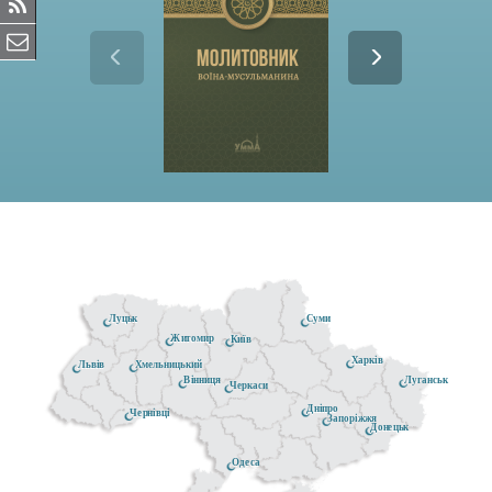
Луцьк
Суми
Житомир
Київ
Харків
Хмельницький
Львів
Луганськ
Вінниця
Черкаси
Дніпро
Чернівці
Запоріжжя
Донецьк
Одеса