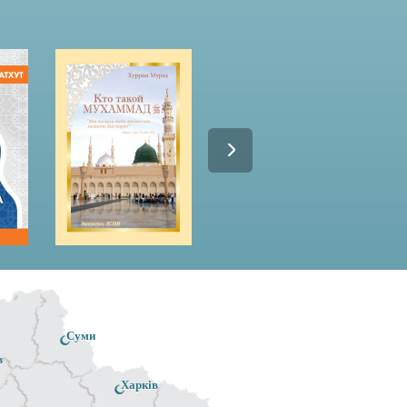
Суми
в
Харків