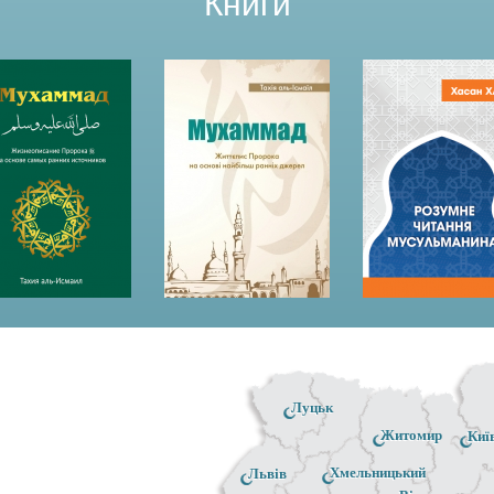
Книги
Луцьк
Житомир
Киї
Хмельницький
Львів