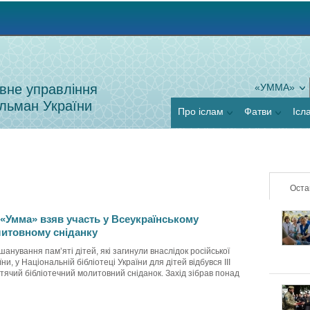
Jump to navigation
вне управління
«УММА»
льман України
Про іслам
Фатви
Ісл
Оста
«Умма» взяв участь у Всеукраїнському
итовному сніданку
шанування пам’яті дітей, які загинули внаслідок російської
їни, у Національній бібліотеці України для дітей відбувся ІІІ
тячий бібліотечний молитовний сніданок. Захід зібрав понад