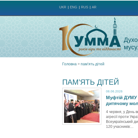
UKR
ENG
RUS
AR
Духо
мусу
Головна
>
пам’ять дітей
Ви
ПАМ’ЯТЬ ДІТЕЙ
є
08.06.2026
Муфтій ДУМУ 
тут
дитячому мол
4 червня, у День в
агресії проти Укра
Всеукраїнський ди
120 учасників:...