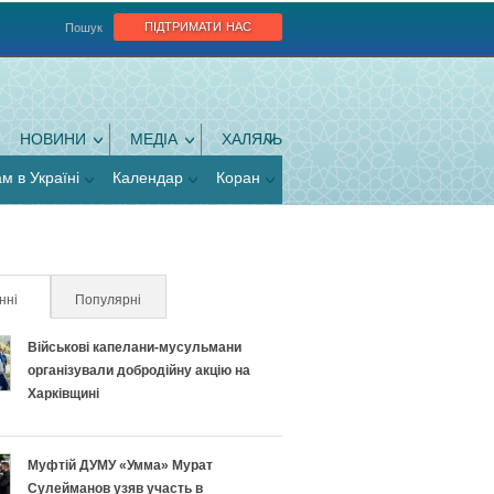
підтримати нас
Пошук
НОВИНИ
МЕДІА
ХАЛЯЛЬ
ам в Україні
Календар
Коран
нні
(активна вкладка)
Популярні
Військові капелани-мусульмани
організували добродійну акцію на
Харківщині
Муфтій ДУМУ «Умма» Мурат
Сулейманов узяв участь в