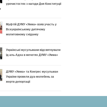
урочистостях з нагоди Дня Конституції
и
Муфтій ДУМУ «Умма» взяв участь у
Всеукраїнському дитячому
молитовному сніданку
Українські мусульмани відсвяткували
Ід аль-Адха в мечетях ДУМУ «Умма»
ДУМУ «Умма» та Конгрес мусульман
України провели дуа-молебень за
жертв депортації