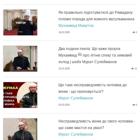
є
к
Як правильно підготуватися до Рамадану:
м
головні поради для кожного мусульманина
Я
р
Мухаммад Мамутов
М
18.02.2026
4
к
е
у
п
Два подихи пекла: Що каже пророк
т
р
Мухаммад ﷺ про літню спеку та зимовий
Д
р
холод | шейх Мурат Сулейманов
и
а
15.01.2026
11
в
а
у
т
а
Що таке несправедливість чоловіка до
в
с
жінки - що приховується?
о
Щ
п
Мурат Сулейманов
и
п
02.03.2024
9
м
о
о
л
і
С
т
Несправедливість жінки до свого чоловіка -
д
ь
що саме маєтся на увазі?
ш
Н
у
а
Мурат Сулейманов
и