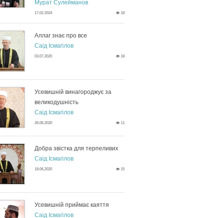
Мурат Сулейманов
17.02.2024
18
Аллаг знає про все
Саід Ісмагілов
03.07.2020
18
Усевишній винагороджує за
великодушність
Саід Ісмагілов
26.06.2020
11
Добра звістка для терпеливих
Саід Ісмагілов
19.06.2020
15
Усевишній приймає каяття
Саід Ісмагілов