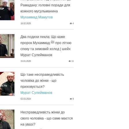
Рамадану: головні поради для
кожного мусульманина
Мухаммад Мамутов
18.02.2026
4
Два подихи пекла: Що каже
пророк Мухаммад ﷺ про літню
спеку та зимовий холод | шейх
Мурат Сулейманов
15.01.2026
11
Що таке несправедливість
чоловіка до жінки - що
приховується?
Мурат Сулейманов
02.03.2024
9
Несправедливість жінки до
свого чоловіка - що саме маєтся
на увазі?