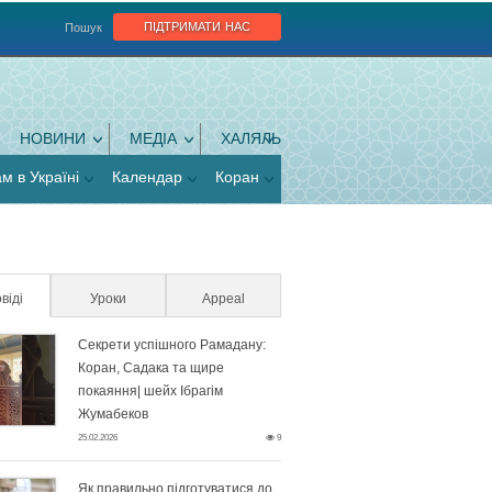
підтримати нас
Пошук
НОВИНИ
МЕДІА
ХАЛЯЛЬ
ам в Україні
Календар
Коран
віді
(активна вкладка)
Уроки
Appeal
Секрети успішного Рамадану:
Коран, Садака та щире
покаяння| шейх Ібрагім
Жумабеков
25.02.2026
9
Як правильно підготуватися до