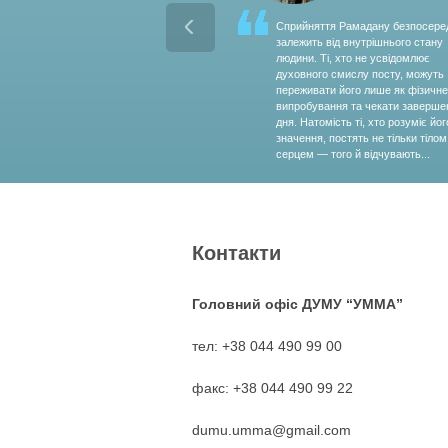
Cприйняття Рамадану безпосере
залежить від внутрішнього стану
людини. Ті, хто не усвідомлює
духовного смислу посту, можуть
переживати його лише як фізичне
випробування та чекати заверше
дня. Натомість ті, хто розуміє йог
значення, постять не тільки тілом,
серцем — того й відчувають...
Контакти
Головний офіс ДУМУ “УММА”
тел: +38 044 490 99 00
факс: +38 044 490 99 22
dumu.umma@gmail.com