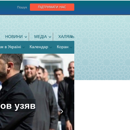
підтримати нас
Пошук
НОВИНИ
МЕДІА
ХАЛЯЛЬ
ам в Україні
Календар
Коран
ов узяв
му