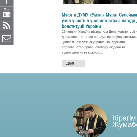
Муфтій ДУМУ «Умма» Мурат Сулейма
узяв участь в урочистостях з нагоди
Конституції України
28 червня Україна відзначила День Конституції
державне свято, що нагадує про фундаменталь
цінності незалежної української держави:
верховенство права, свободу людини та
відповідальність кожного...
Далі
Ібрагім
Жумаб