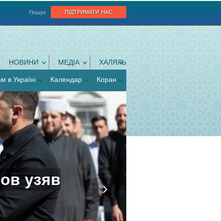
підтримати нас
Пошук
НОВИНИ
МЕДІА
ХАЛЯЛЬ
ам в Україні
Календар
Коран
ов узяв
му