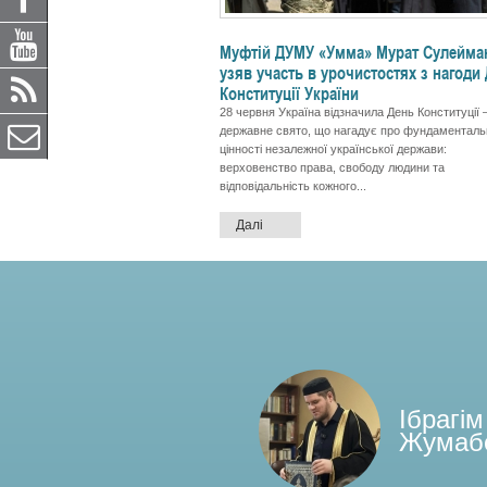
Муфтій ДУМУ «Умма» Мурат Сулейма
узяв участь в урочистостях з нагоди
Конституції України
28 червня Україна відзначила День Конституції
державне свято, що нагадує про фундаменталь
цінності незалежної української держави:
верховенство права, свободу людини та
відповідальність кожного...
Далі
Ібрагім
Жумаб