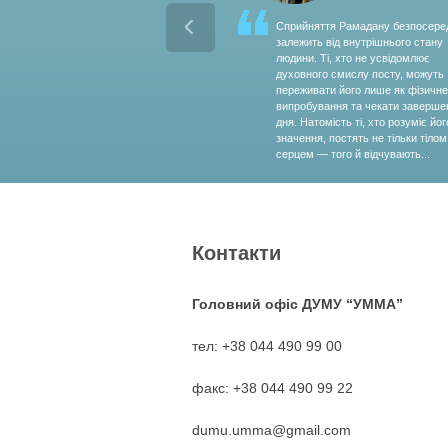
Cприйняття Рамадану безпосере
залежить від внутрішнього стану
людини. Ті, хто не усвідомлює
духовного смислу посту, можуть
переживати його лише як фізичне
випробування та чекати заверше
дня. Натомість ті, хто розуміє йог
значення, постять не тільки тілом,
серцем — того й відчувають...
Контакти
Головний офіс ДУМУ “УММА”
тел: +38 044 490 99 00
факс: +38 044 490 99 22
dumu.umma@gmail.com