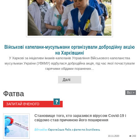
Військові капелани-мусульмани організували добродійну акцію
на Харківщині
У Харкові за ініціативи імамів-капеланів Управління Військового капеланства
мусульман України (УВКМУ) відбулася добродійна акція, під час якої почастували
гарячими обідами поранених...
Далі
Фатва
Всі
ЗАПИТАЙ ВЧЕНОГО
Становище того, хто заразився вірусом Covid-19 і
свідомо став причиною його поширення
Відповідає
Європейська Рада з фатв та досліджень
10.11.2020
243