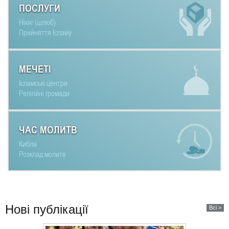
ПОСЛУГИ
Нікяг (шлюб)
Прийняття Ісламу
МЕЧЕТІ
Ісламські центри
Релігійні громади
ЧАС МОЛИТВ
Кибла
Розклад молитв
Нові публікації
Всі