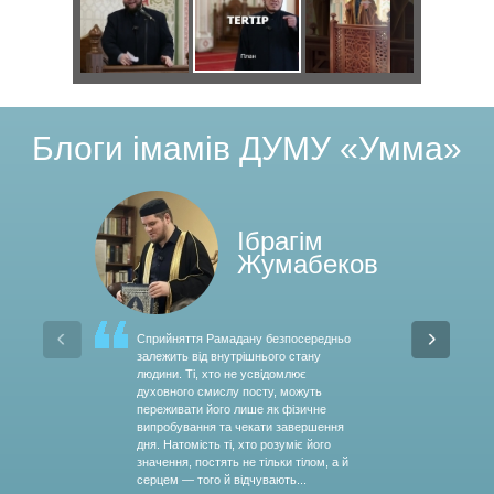
о
Д
Я
С
д
в
н
в
к
е
и
и
т
а
п
к
х
л
Блоги імамів ДУМУ «Умма»
а
п
р
р
и
ь
л
о
а
е
п
н
Ібрагім
ь
д
в
т
Жумабеков
е
о
н
и
и
и
к
п
і
х
л
у
Cприйняття Рамадану безпосередньо
У ніч
залежить від внутрішнього стану
авва
л
і
людини. Ті, хто не усвідомлює
Маул
в
и
ь
с
духовного смислу посту, можуть
Муха
а
д
переживати його лише як фізичне
Засн
к
п
н
п
випробування та чекати завершення
тяжк
дня. Натомість ті, хто розуміє його
свящ
:
г
значення, постять не тільки тілом, а й
л
е
о
і
серцем — того й відчувають...