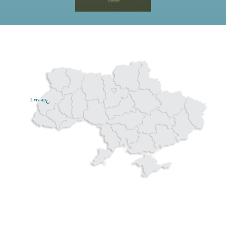
Lviv ар