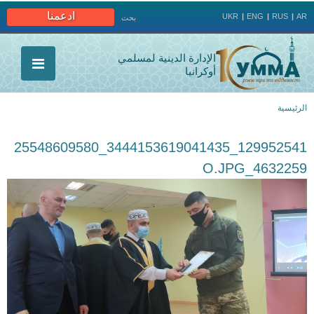
Jump to navigation
ادعمنا
UKR
ENG
RUS
AR
بحث
الإدارة الدينية لمسلمي
أوكرانيا
الرئيسية
أنت
129952541_3444153619041435_25548609580
هنا
4632259_O.JPG