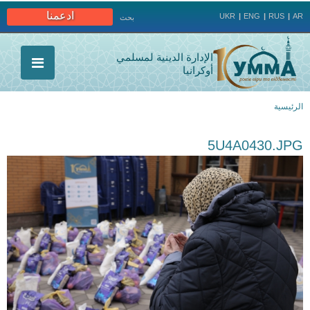
Jump to navigation
ادعمنا
UKR
ENG
RUS
AR
بحث
الإدارة الدينية لمسلمي
أوكرانيا
الرئيسية
أنت
5U4A0430.JPG
هنا