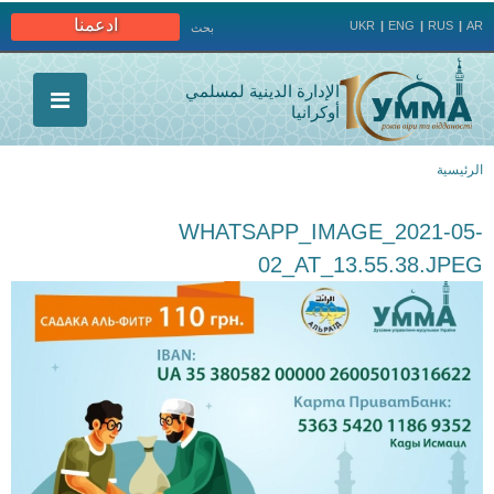
Jump to navigation
ادعمنا
UKR
ENG
RUS
AR
بحث
الإدارة الدينية لمسلمي
أوكرانيا
الرئيسية
أنت
WHATSAPP_IMAGE_2021-05-
هنا
02_AT_13.55.38.JPEG