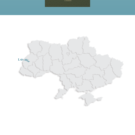
Lviv ар