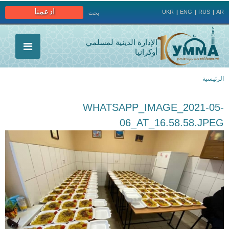
Jump to navigation
ادعمنا
UKR
ENG
RUS
AR
بحث
الإدارة الدينية لمسلمي
أوكرانيا
الرئيسية
أنت
WHATSAPP_IMAGE_2021-05-
هنا
06_AT_16.58.58.JPEG