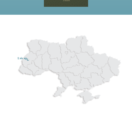
Lviv ар