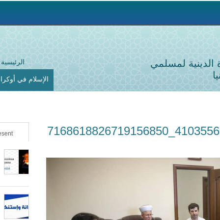
Jump to navigation
ة الدينية لمسلمي
الرئيسية
ا
الإسلام في أوكراني
214664299_4103556359735929_7168618826719156850
sent