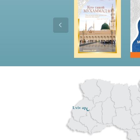
Lviv ар