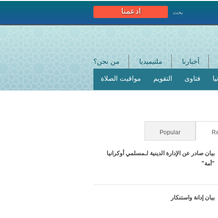
ادعمنا
بحث
أخبارنا
ملتيميديا
من نحن؟
ا
فتاوى
التقويم
مواقيت الصلاة
Re
Popular
(علامة التبويب النشطة)
بيان صادر عن الإدارة الدينية لـمسلمي أوكرانيا
"أمة"
بيان إدانة واستنكار