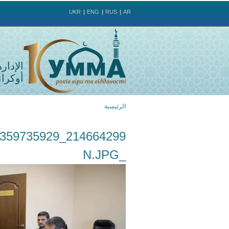
UKR
ENG
RUS
AR
الإدار
أوكراني
الرئيسية
أنت
هنا
_N.JPG