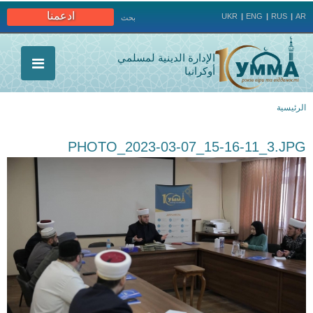
Jump to navigation
ادعمنا
UKR
ENG
RUS
AR
بحث
الإدارة الدينية لمسلمي
أوكرانيا
الرئيسية
أنت
PHOTO_2023-03-07_15-16-11_3.JPG
هنا