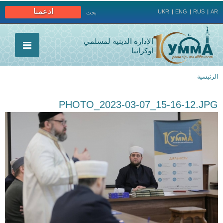
Jump to navigation
ادعمنا
UKR
ENG
RUS
AR
بحث
الإدارة الدينية لمسلمي
أوكرانيا
الرئيسية
أنت
PHOTO_2023-03-07_15-16-12.JPG
هنا