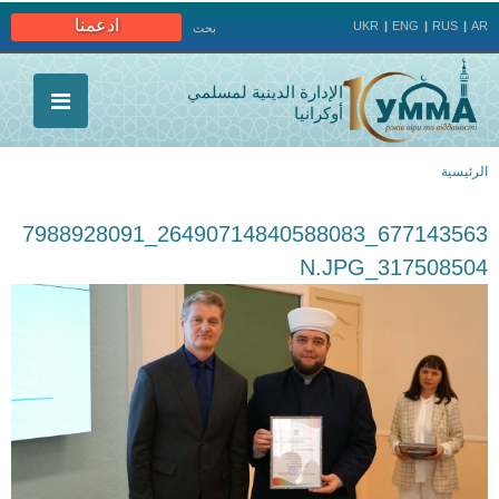
Jump to navigation
ادعمنا
UKR
ENG
RUS
AR
بحث
الإدارة الدينية لمسلمي
أوكرانيا
الرئيسية
أنت
677143563_26490714840588083_7988928091
هنا
317508504_N.JPG