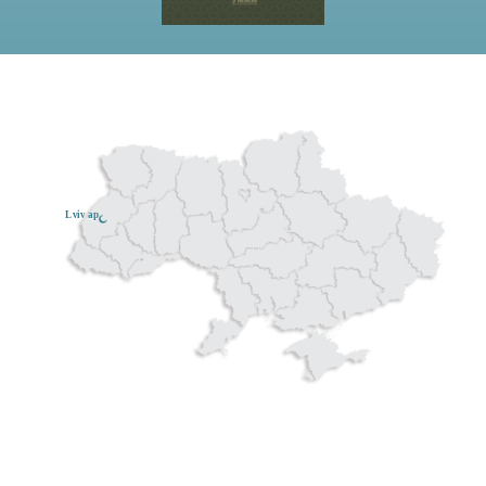
Lviv ар