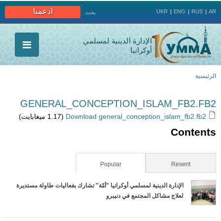
Jump to navigation
ادعمنا
UKR
ENG
RUS
AR
بحث
الإدارة الدينية لمسلمي
أوكرانيا
الرئيسية
أنت
GENERAL_CONCEPTION_ISLAM_FB2.FB2
هنا
Download general_conception_islam_fb2.fb2
(1.17 ميغابايت)
Contents
(active tab)
Popular
Resent
الإدارة الدينية لمسلمي أوكرانيا "أمّة" تشارك بفعاليات طاولة مستديرة
لعلاج مشاكل المجتمع في دنيبرو