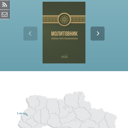
Lviv ар