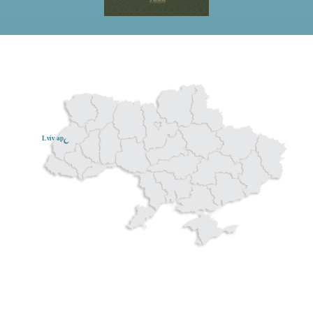
Lviv ар