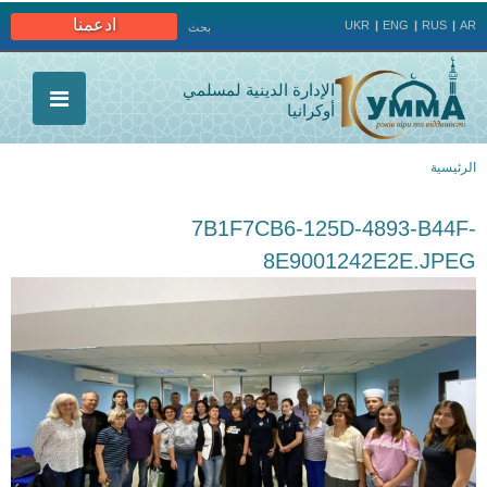
Jump to navigation
ادعمنا
UKR
ENG
RUS
AR
بحث
الإدارة الدينية لمسلمي
أوكرانيا
الرئيسية
أنت
7B1F7CB6-125D-4893-B44F-
هنا
8E9001242E2E.JPEG