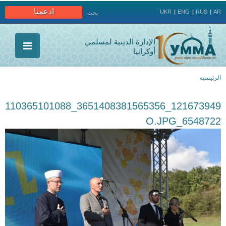
Jump to navigation
ادعمنا
UKR
ENG
RUS
AR
بحث
الإدارة الدينية لمسلمي
أوكرانيا
الرئيسية
أنت
121673949_3651408381565356_110365101088
هنا
6548722_O.JPG