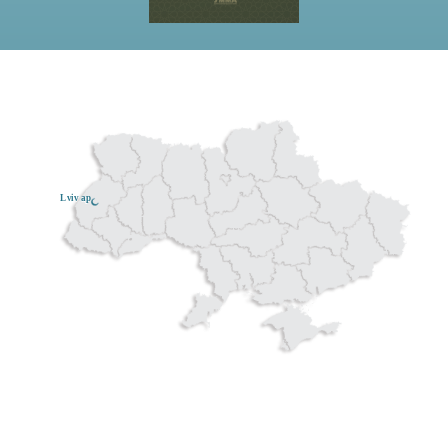
Lviv ар