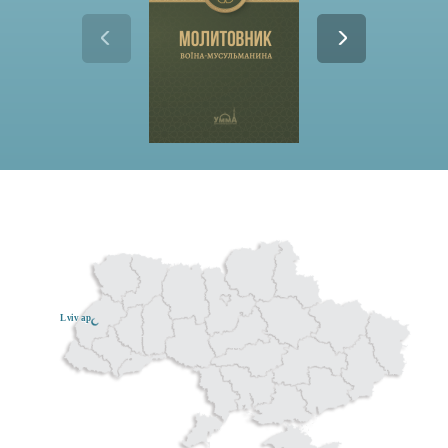
Lviv ар