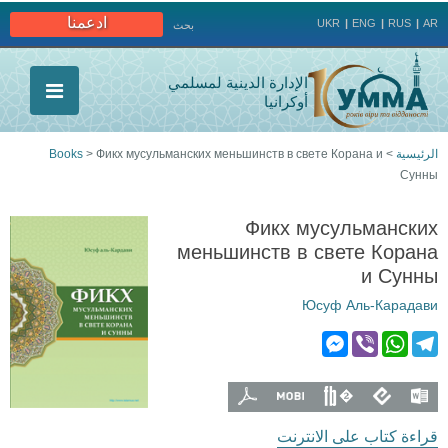
Jump to navigation
ادعمنا
UKR
ENG
RUS
AR
بحث
الإدارة الدينية لمسلمي
أوكرانيا
الرئيسية
>
Фикх мусульманских меньшинств в свете Корана и
>
Books
Сунны
أنت
هنا
Фикх мусульманских
меньшинств в свете Корана
и Сунны
Юсуф Аль-Карадави
M
V
W
T
e
i
h
e
s
b
a
l
f
f
f
f
f
s
e
t
e
قراءة كتاب على الانترنت
e
r
s
g