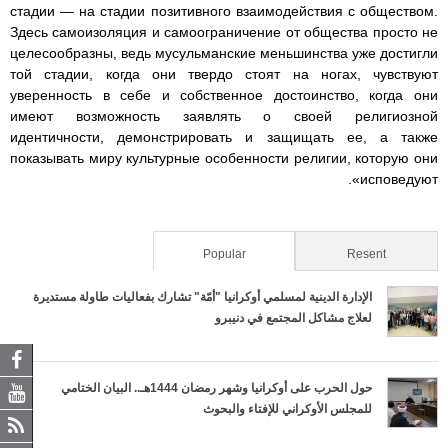
стадии — на стадии позитивного взаимодействия с обществом.
i
i
i
i
i
Здесь самоизоляция и самоограничение от общества просто не
целесообразны, ведь мусульманские меньшинства уже достигли
m
m
m
m
m
той стадии, когда они твердо стоят на ногах, чувствуют
уверенность в себе и собственное достоинство, когда они
_
_
_
_
_
имеют возможность заявлять о своей религиозной
идентичности, демонстрировать и защищать ее, а также
p
m
f
e
d
показывать миру культурные особенности религии, которую они
исповедуют».
d
o
b
p
o
f
b
2
u
c
(active tab)
Popular
Resent
.
i
.
b
x
الإدارة الدينية لمسلمي أوكرانيا "أمّة" تشارك بفعاليات طاولة مستديرة
لعلاج مشاكل المجتمع في دنيبرو
p
.
f
.
.
d
m
b
e
d
حول الحرب على أوكرانيا وشهر رمضان 1444هـ.. البيان الختامي
f
o
2
p
o
للمجلس الأوكراني للإفتاء والبحوث