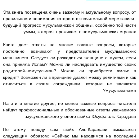
i
i
i
i
i
n
A
r
Эта книга посвящена очень важному и актуальному вопросу, от
g
p
a
q
q
q
q
q
правильности понимания которого в значительной мере зависит
e
p
m
будущий прогресс мусульманской общины, особенно той части
h
h
h
h
h
уммы, которая проживает в немусульманских странах.
r
_
_
_
_
_
Книга дает ответы на многие важные вопросы, которые
постоянно возникают у представителей мусульманских
o
o
o
o
o
меньшинств. Следует ли разводиться женщине с мужем, если
она приняла Ислам? Можно ли наследовать имущество своих
f
f
f
f
f
родителей-немусульман? Можно ли приобрести жилье в
кредит? Возможен ли в принципе диалог между религиями и как
_
_
_
_
_
относиться к своим согражданам, которые не являются
мусульманами?
m
m
m
m
m
На эти и многие другие, не менее важные вопросы читатели
u
u
u
u
u
найдут профессиональные и обоснованные ответы уважаемого
мусульманского ученого шейха Юсуфа аль-Карадави.
s
s
s
s
s
По этому поводу сам шейх Аль-Карадави высказался
l
l
l
l
l
следующим образом: «Сейчас мы находимся на последней