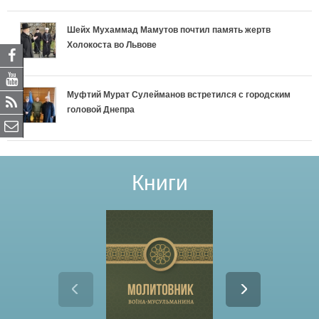
_
Шейх Мухаммад Мамутов почтил память жертв
i
Холокоста во Львове
_
d
Муфтий Мурат Сулейманов встретился с городским
головой Днепра
u
a
Книги
_
p
r
a
v