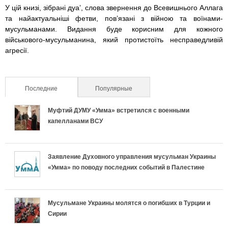
r
A
n
У цій книзі, зібрані дуаʼ, слова звернення до Всевишнього Аллага
a
p
g
r
та найактуальніші фетви, повʼязані з війною та воїнами-
m
p
e
мусульманами. Видання буде корисним для кожного
e
військового-мусульманина, який протистоїть несправедливій
r
агресії.
s
s
Последние
(активная вкладка)
Популярные
_
Муфтий ДУМУ «Умма» встретился с военными
капелланами ВСУ
f
a
Заявление Духовного управления мусульман Украины
t
«Умма» по поводу последних событий в Палестине
f
Мусульмане Украины молятся о погибших в Турции и
y
Сирии