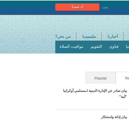
ادعمنا
بحث
أخبارنا
ملتيميديا
من نحن؟
ا
فتاوى
التقويم
مواقيت الصلاة
Popular
(active tab)
Re
بيان صادر عن الإدارة الدينية لـمسلمي أوكرانيا
"أمة"
بيان إدانة واستنكار