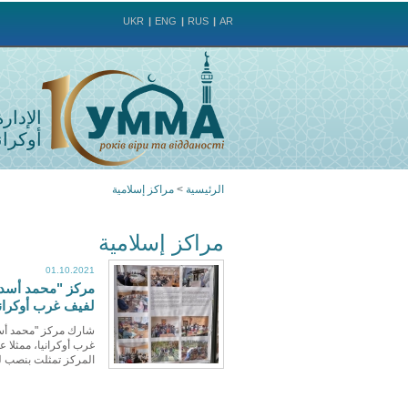
UKR
ENG
RUS
AR
الإدار
أوكراني
الرئيسية
>
مراكز إسلامية
أنت
مراكز إسلامية
هنا
01.10.2021
مركز "محمد أسد" 
لفيف غرب أوكراني
شارك مركز "محمد أسد"
غرب أوكرانيا، ممثلا 
المركز تمثلت بنصب لو