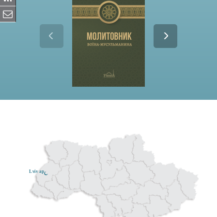
Lviv ар