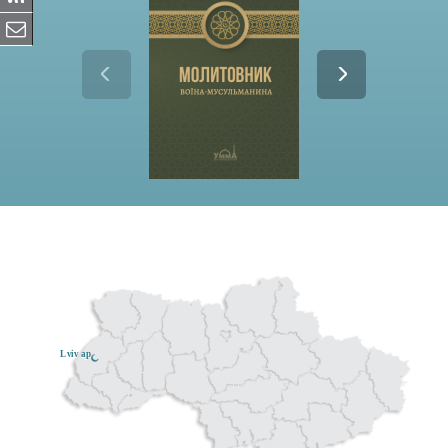
Lviv ар