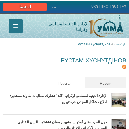
Jump to navigation
ادعمنا
UKR
ENG
RUS
AR
بحث
الإدارة الدينية لمسلمي
أوكرانيا
الرئيسية
>
Рустам Хуснутдінов
أنت
РУСТАМ ХУСНУТДІНОВ
هنا
(active tab)
Popular
Resent
الإدارة الدينية لمسلمي أوكرانيا "أمّة" تشارك بفعاليات طاولة مستديرة
لعلاج مشاكل المجتمع في دنيبرو
حول الحرب على أوكرانيا وشهر رمضان 1444هـ.. البيان الختامي
للمجلس الأوكراني للإفتاء والبحوث