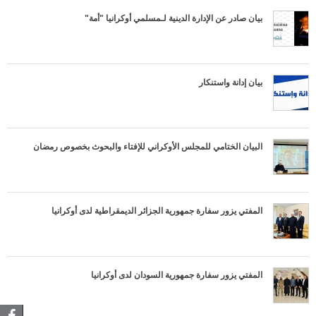
بيان صادر عن الإدارة الدينية لـمسلمي أوكرانيا "أمة"
بيان إدانة واستنكار
البيان الختامي للمجلس الأوكراني للإفتاء والبحوث بخصوص رمضان
المفتي يزور سفارة جمهورية الجزائر الديمقراطية لدى أوكرانيا
المفتي يزور سفارة جمهورية السودان لدى أوكرانيا