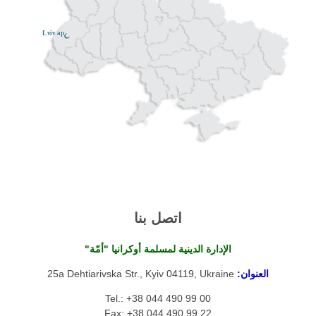
Lviv ар
اتصل بنا
الإدارة الدينية لمسلمة أوكرانيا "أمّة"
العنوان:
25a Dehtiarivska Str., Kyiv 04119, Ukraine
Tel.: +38 044 490 99 00
Fax: +38 044 490 99 22