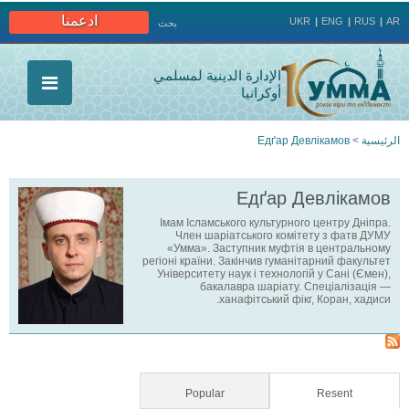
Jump to navigation
ادعمنا
UKR
ENG
RUS
AR
بحث
الإدارة الدينية لمسلمي
أوكرانيا
الرئيسية
>
Едґар Девлікамов
أنت
Едґар Девлікамов
هنا
Імам Ісламського культурного центру Дніпра.
Член шаріатського комітету з фатв ДУМУ
«Умма». Заступник муфтія в центральному
регіоні країни. Закінчив гуманітарний факультет
Університету наук і технологій у Сані (Ємен),
бакалавра шаріату. Спеціалізація —
ханафітський фікг, Коран, хадиси.
Popular
(active tab)
Resent