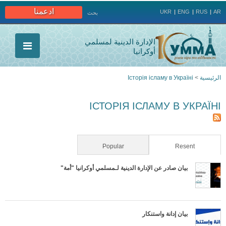
Jump to navigation
ادعمنا
UKR
ENG
RUS
AR
بحث
الإدارة الدينية لمسلمي
أوكرانيا
الرئيسية
>
Історія ісламу в Україні
أنت
ІСТОРІЯ ІСЛАМУ В УКРАЇНІ
هنا
Popular
(active tab)
Resent
بيان صادر عن الإدارة الدينية لـمسلمي أوكرانيا "أمة"
بيان إدانة واستنكار