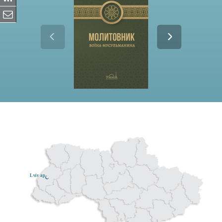
Lviv ар