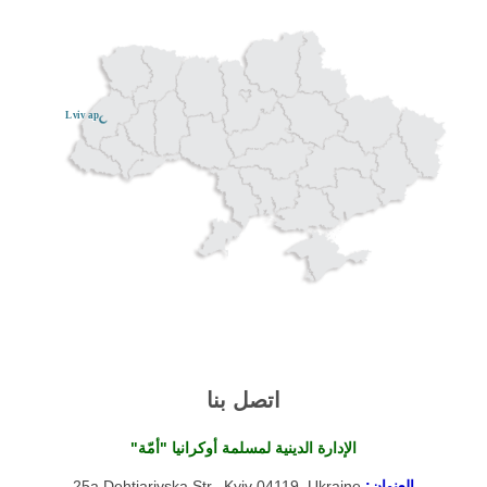
Lviv ар
اتصل بنا
الإدارة الدينية لمسلمة أوكرانيا "أمّة"
العنوان:
25a Dehtiarivska Str., Kyiv 04119, Ukraine