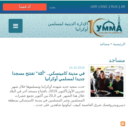
Jump to navigation
ادعمنا
UKR
ENG
RUS
AR
بحث
الإدارة الدينية لمسلمي
أوكرانيا
الرئيسية
>
مساجد
أنت
مساجد
هنا
23.10.2019
في مدينة كامينسكي.. "أمّة" تفتتح مسجدا
جديدا لمسلمي أوكرانيا
حدث سعيد جديد شهدته أوكرانيا ومسلموها خلال شهر
تشرين الأول/أكتوبر 2019، بافتتاح مسجد آخر في البلاد
خلال هذا الشهر. في الـ20 من أكتوبر تجمع عشرات
المسلمين وغير المسلمين في مدينة كامينسكي بمنطقة
دنيبروبيتروفسك شرق العاصمة كييف، ليكونوا شاهدين على حدث...