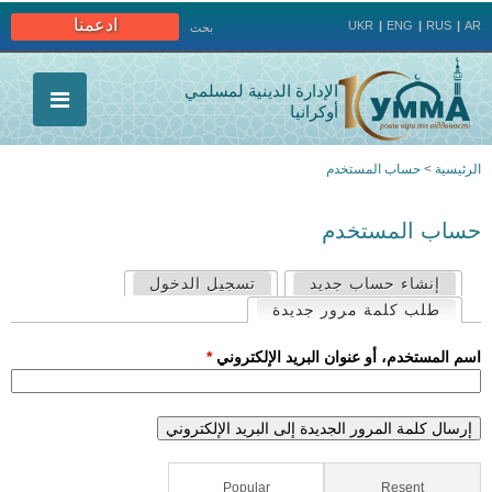
Jump to navigation
ادعمنا
UKR
ENG
RUS
AR
بحث
الإدارة الدينية لمسلمي
أوكرانيا
الرئيسية
>
حساب المستخدم
أنت
حساب المستخدم
هنا
إنشاء حساب جديد
تسجيل الدخول
ا
طلب كلمة مرور جديدة
(علامة التبويب النشطة)
ل
‏اسم المستخدم، أو عنوان البريد الإلكتروني ‏
*
ت
ب
و
(active tab)
Popular
Resent