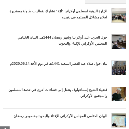
ي
الإدارة الدينية لمسلمي أوكرانيا "أمّة" تشارك بفعاليات طاولة مستديرة
لعلاج مشاكل المجتمع في دنيبرو
ب
ا
حول الحرب على أوكرانيا وشهر رمضان 1444هـ.. البيان الختامي
ت
للمجلس الأوكراني للإفتاء والبحوث
ا
بيان حول صلاة عيد الفطر السعيد 1441هـ في يوم الأحد 2020.05.24م
ل
أ
فضيلة الشيخ إسماعيلوف ينتقل إلى فضاءات أخرى في خدمة المسلمين
س
والمجتمع الأوكراني
ا
س
البيان الختامي للمجلس الأوكراني للإفتاء والبحوث بخصوص رمضان