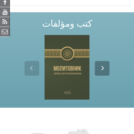
ي
ة
كتب ومؤلفات