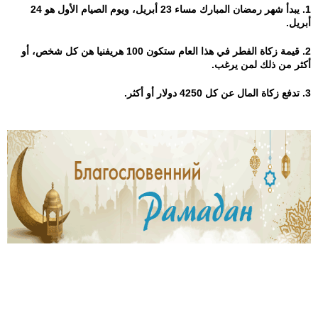
9
9
9
9
9
1. يبدأ شهر رمضان المبارك مساء 23 أبريل، ويوم الصيام الأول هو 24
أبريل.
0
0
0
0
0
2. قيمة زكاة الفطر في هذا العام ستكون 100 هريفنيا هن كل شخص، أو
1
1
1
1
1
أكثر من ذلك لمن يرغب.
9
9
8
7
6
3. تدفع زكاة المال عن كل 4250 دولار أو أكثر.
5
9
9
0
8
7
7
1
1
7
8
8
1
1
8
0
0
3
3
0
1
1
4
4
1
3
3
7
7
4
8
7
2
4
0