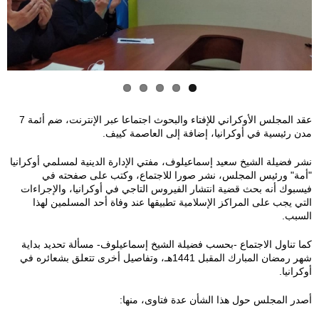
5
0
9
1
8
8
2
6
6
7
4
2
5
5
5
8
0
1
5
8
عقد المجلس الأوكراني للإفتاء والبحوث اجتماعا عبر الإنترنت، ضم أئمة 7
مدن رئيسية في أوكرانيا، إضافة إلى العاصمة كييف.
5
1
7
9
8
نشر فضيلة الشيخ سعيد إسماعيلوف، مفتي الإدارة الدينية لمسلمي أوكرانيا
_
_
_
_
_
"أمة" ورئيس المجلس، نشر صورا للاجتماع، وكتب على صفحته في
فيسبوك أنه بحث قضية انتشار الفيروس التاجي في أوكرانيا، والإجراءات
2
2
2
2
2
التي يجب على المراكز الإسلامية تطبيقها عند وفاة أحد المسلمين لهذا
السبب.
8
8
8
8
8
كما تناول الاجتماع -بحسب فضيلة الشيخ إسماعيلوف- مسألة تحديد بداية
شهر رمضان المبارك المقبل 1441هـ، وتفاصيل أخرى تتعلق بشعائره في
2
2
2
2
2
أوكرانيا.
2
2
2
2
2
أصدر المجلس حول هذا الشأن عدة فتاوى، منها: