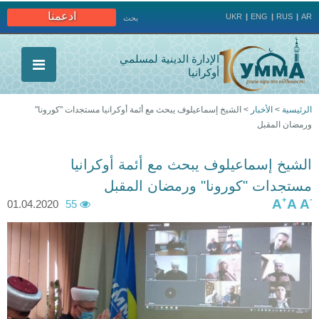
Jump to navigation
ادعمنا
UKR
ENG
RUS
AR
بحث
الإدارة الدينية لمسلمي
أوكرانيا
الرئيسية
>
الأخبار
>
الشيخ إسماعيلوف يبحث مع أئمة أوكرانيا مستجدات "كورونا"
ورمضان المقبل
أنت
هنا
الشيخ إسماعيلوف يبحث مع أئمة أوكرانيا
مستجدات "كورونا" ورمضان المقبل
+
-
A
A
A
01.04.2020
55
9
9
9
9
9
1
1
1
1
1
3
1
1
1
1