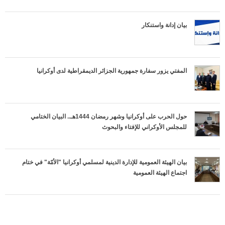
л
a
بيان إدانة واستنكار
е
l
г
T
المفتي يزور سفارة جمهورية الجزائر الديمقراطية لدى أوكرانيا
ч
a
е
b
حول الحرب على أوكرانيا وشهر رمضان 1444هـ.. البيان الختامي
н
s
للمجلس الأوكراني للإفتاء والبحوث
и
е
بيان الهيئة العمومية للإدارة الدينية لمسلمي أوكرانيا "الأمّة" في ختام
اجتماع الهيئة العمومية
д
л