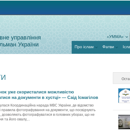
Jump to navigation
вне управління
«УММА»
льман України
Про іслам
Фатви
Ісл
ТИ
Оста
нок уже скористалися можливістю
ися на документи в хустці» — Саід Ісмагілов
булася Координаційна нарада МВС України, де відомство
і правила фотографування на документи, що посвідчують
а, дозволяють фотографуватися в головних уборах, що не
 та його овалу,...