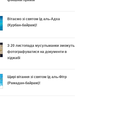
фінішній прямій
Вітаємо зі святом Ід аль-Адха
(Курбан-байрам)!
З 20 листопада мусульманки зможуть
фотографуватися на документи в
хіджабі
Щирі вітання зі святом Ід аль-Фітр
(Рамадан-байрам)!