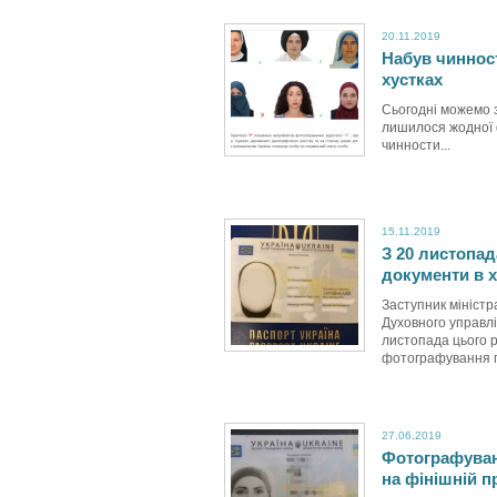
20.11.2019
Набув чиннос
хустках
Сьогодні можемо 
лишилося жодної 
чинности...
15.11.2019
З 20 листопа
документи в х
Заступник міністр
Духовного управлі
листопада цього 
фотографування гр
27.06.2019
Фотографуван
на фінішній п