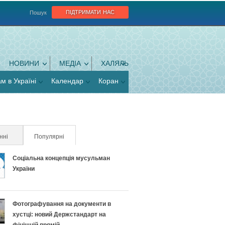
підтримати нас
Пошук
НОВИНИ
МЕДІА
ХАЛЯЛЬ
ам в Україні
Календар
Коран
нні
Популярні
(активна вкладка)
Соціальна концепція мусульман
України
Фотографування на документи в
хустці: новий Держстандарт на