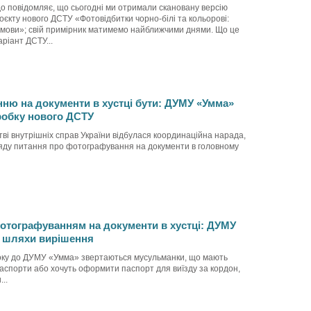
 повідомляє, що сьогодні ми отримали скановану версію
роєкту нового ДСТУ «Фотовідбитки чорно-білі та кольорові:
 умови»; свій примірник матимемо найближчими днями. Що це
ріант ДСТУ...
ню на документи в хустці бути: ДУМУ «Умма»
робку нового ДСТУ
тві внутрішніх справ України відбулася координаційна нарада,
яду питання про фотографування на документи в головному
отографуванням на документи в хустці: ДУМУ
 шляхи вирішення
оку до ДУМУ «Умма» звертаються мусульманки, що мають
аспорти або хочуть оформити паспорт для виїзду за кордон,
..