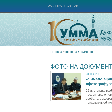
UKR
ENG
RUS
AR
Духо
мусу
Головна
>
фото на документи
Ви
ФОТО НА ДОКУМЕН
є
23.11.2019
«Чимало віря
тут
сфотографуват
22 листопада від
презентувало нов
особу, та, зокрем
приховують обличчя