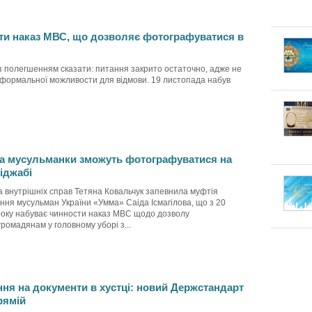
ти наказ МВС, що дозволяє фотографуватися в
з полегшенням сказати: питання закрито остаточно, адже не
формальної можливости для відмови. 19 листопада набув
да мусульманки зможуть фотографуватися на
іджабі
а внутрішніх справ Тетяна Ковальчук запевнила муфтія
ння мусульман України «Умма» Саіда Ісмагілова, що з 20
року набуває чинности наказ МВС щодо дозволу
омадянам у головному уборі з...
ня на документи в хустці: новий Держстандарт
рямій