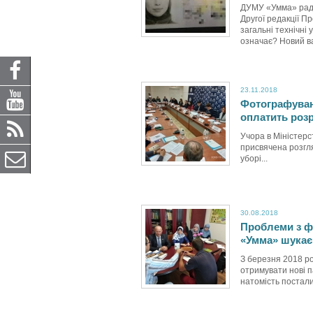
ДУМУ «Умма» радо
Другої редакції П
загальні технічні
означає? Новий ва
23.11.2018
Фотографуван
оплатить роз
Учора в Міністерс
присвячена розгл
уборі...
30.08.2018
Проблеми з ф
«Умма» шукає
З березня 2018 р
отримувати нові п
натомість постали.