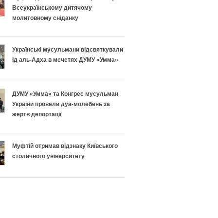
Всеукраїнському дитячому
молитовному сніданку
Українські мусульмани відсвяткували
Ід аль-Адха в мечетях ДУМУ «Умма»
ДУМУ «Умма» та Конгрес мусульман
України провели дуа-молебень за
жертв депортації
Муфтій отримав відзнаку Київського
столичного університету