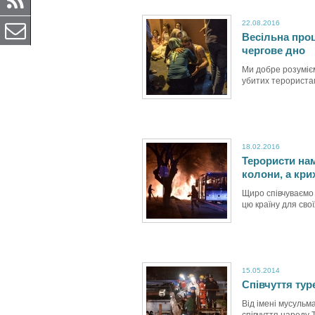
22.08.2016
Весільна про
чергове дно
Ми добре розумієм
убитих терористам
18.02.2016
Терористи нам
колони, а крих
Щиро співчуваємо 
цю країну для свої
15.05.2014
Співчуття ту
Від імені мусульм