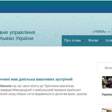
Jump to navigation
вне управління
«УММА»
льман України
Про іслам
Фатви
Ісл
Оста
ччині мав декілька важливих зустрічей
ейманов
під час свого візиту до Туреччини мав кілька
ж відвідав Міжнародний стамбульський ярмарок арабської
бний захід збирає сотні видавництв із десятків країн, щороку
Україн