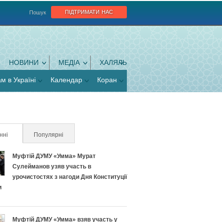
підтримати нас
Пошук
НОВИНИ
МЕДІА
ХАЛЯЛЬ
ам в Україні
Календар
Коран
нні
(активна вкладка)
Популярні
Муфтій ДУМУ «Умма» Мурат
Сулейманов узяв участь в
урочистостях з нагоди Дня Конституції
и
Муфтій ДУМУ «Умма» взяв участь у