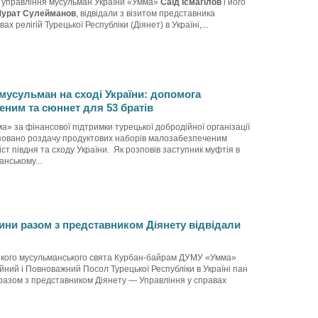
 управління мусульман України «Умма»
Саід Ісмагілов
і його
урат Сулейманов
, відвідали з візитом представника
ах релігій Турецької Республіки (Діянет) в Україні,...
мусульман на сході України: допомога
ним та сюннет для 53 братів
 за фінансової підтримки турецької добродійної організації
ізовано роздачу продуктових наборів малозабезпеченим
іст півдня та сходу України. Як розповів заступник муфтія в
анському...
ини разом з представником Діянету відвідали
кого мусульманського свята Курбан-байрам ДУМУ «Умма»
йний і Повноважний Посол Турецької Республіки в Україні пан
разом з представником Діянету — Управління у справах