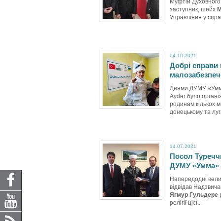
Муфтій Духовного
заступник, шейх
М
Управління у справ
04.10.2021
Добрі справи 
малозабезпече
Днями ДУМУ «Умма»
Ayder було орган
родинам кількох м
донецькому та луг
14.07.2021
Посол Туречч
ДУМУ «Умма»
Напередодні вели
відвідав Надзвича
Ягмур Гульдере
релігії цієї...