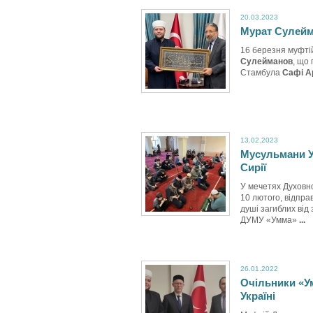
20.03.2023
Мурат Сулейм
16 березня муфті
Сулейманов
, що
Стамбула
Сафі А
13.02.2023
Мусульмани Ук
Сирії
У мечетях Духовно
10 лютого, відпр
душі загиблих від
ДУМУ «Умма»
...
26.01.2022
Очільники «Ум
Україні