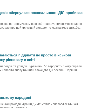
цесія обернулася поховальною: ІДІЛ пробиває
о, що останнім часом наш сайт нагадує колонку некрологів
и, але про цей кричущий випадок не можна змовчати. До...
агаються підірвати не просто військові
ку рівновагу в світі
народові та урядові Туреччини, бо терористи знову обрали
х нападів і знову вчинили атаки два дні поспіль. Перший...
рецькому народові
анської громади України ДУМУ «Умма» висловлює глибокі