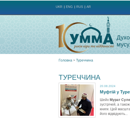
UKR
ENG
RUS
AR
Духо
мусу
Головна
>
Туреччина
Ви
ТУРЕЧЧИНА
є
20.08.2024
Муфтій у Туре
тут
Шейх
Мурат Сул
зустрічей, а тако
книги. Цей масшта
його відвідують...