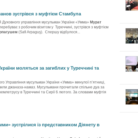
анов зустрівся з муфтієм Стамбула
й Духовного управління мусульман України «Умма»
Мурат
 перебуває з робочим візитом у Туреччині, зустрівся з муфтієм
рпагушем
(Safi Arpaguş). Спершу відбулося...
раїни моляться за загиблих у Туреччині та
го Управління мусульман України «Умма» минулої п’ятниці,
авили джаназа-намаз. Мусульмани прочитали спільне дуа за
 землетрусу в Туреччині та Сирії 6 лютого. За словами муфтія
ми» зустрілися із представником Діянету в