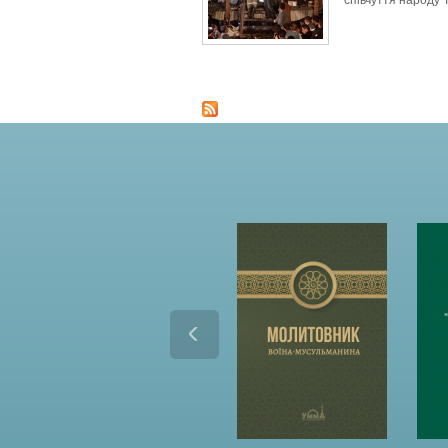
співчуття народу Т