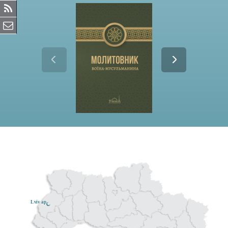
Lviv ар