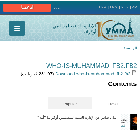
Jump to navigation
ادعمنا
UKR
ENG
RUS
AR
بحث
الإدارة الدينية لمسلمي
أوكرانيا
الرئيسية
أنت
WHO-IS-MUHAMMAD_FB2.FB2
هنا
Download who-is-muhammad_fb2.fb2
(231.97 كيلوبايت)
Contents
Popular
(active tab)
Resent
بيان صادر عن الإدارة الدينية لـمسلمي أوكرانيا "أمة"