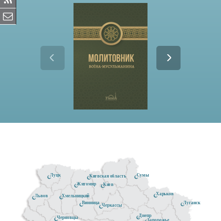
Луцк
Сумы
Киевская область
Житомир
Киев
Харьков
Хмельницкий
Львов
Луганск
Винница
Черкассы
Днепр
Черновцы
Запорожье