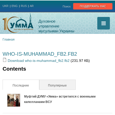
Jump to navigation
поддержать нас
UKR
ENG
RUS
AR
Поиск
Духовное
управление
мусульман Украины
Главная
Вы
WHO-IS-MUHAMMAD_FB2.FB2
здесь
Download who-is-muhammad_fb2.fb2
(231.97 КБ)
Contents
Последние
(активная вкладка)
Популярные
Муфтий ДУМУ «Умма» встретился с военными
капелланами ВСУ