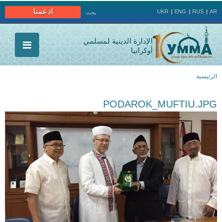
Jump to navigation
ادعمنا
UKR
ENG
RUS
AR
بحث
الإدارة الدينية لمسلمي
أوكرانيا
الرئيسية
أنت
PODAROK_MUFTIU.JPG
هنا