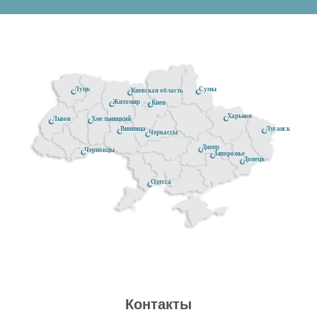
Луцк
Сумы
Киевская область
Житомир
Киев
Харьков
Хмельницкий
Львов
Луганск
Винница
Черкассы
Днепр
Черновцы
Запорожье
Донецк
Одесса
Контакты