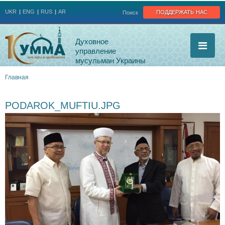
Jump to navigation
поддержать нас
UKR
ENG
RUS
AR
Поиск
Духовное
управление
мусульман Украины
Главная
Вы
PODAROK_MUFTIU.JPG
здесь