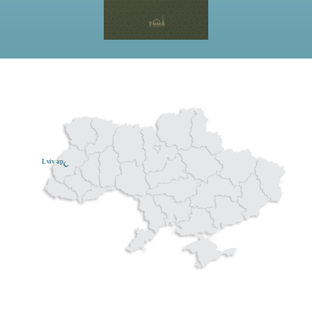
Lviv ар