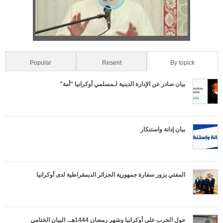
t
a
м
b
i
)
а
z
-
o
Popular
Resent
(active tab)
By topick
о
n
بيان صادر عن الإدارة الدينية لـمسلمي أوكرانيا "أمة"
б
t
л
a
بيان إدانة واستنكار
е
l
г
T
المفتي يزور سفارة جمهورية الجزائر الديمقراطية لدى أوكرانيا
ч
a
е
b
حول الحرب على أوكرانيا وشهر رمضان 1444هـ.. البيان الختامي