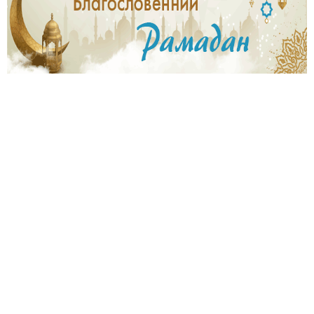
7
0
0
6
3
5
0
4
.
j
p