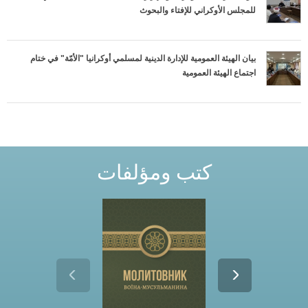
н
s
للمجلس الأوكراني للإفتاء والبحوث
и
е
بيان الهيئة العمومية للإدارة الدينية لمسلمي أوكرانيا "الأمّة" في ختام
اجتماع الهيئة العمومية
д
л
я
كتب ومؤلفات
т
е
б
я