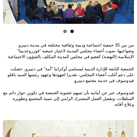
p
e
g
3
e
f
من بين 35 جمعية اجتماعية ودينية وثقافية مختلفة في مدينة دنيبرو
وضواحيها، صوت أعضاء مجلس المدينة لاختيار جمعية "فوزروجدينيا"
7
الإسلامية (النهضة) كعضو في مجلس المدينة المكلف بالشؤون الاجتماعية.
6
الجمعية التابعة للإدارة الدينية لمسلمي أوكرانيا "أمة" في دنيبرو، حصلت
على دعم أغلب أعضاء المجلس، تقديرا لجهودها وجهود رئيسها السيد بافلو
4
فيدوسوف في خدمة مجتمع دنيبرو.
8
فيدوسوف عبر عن أمانيه بأن تسهم عضوية الجمعية في تكوين حوار دائم مع
السلطات، وتفعيل العمل المشترك الرامي إلى تنمية المجتمع وتطويره
وعلاج آفاته.
6
f
2