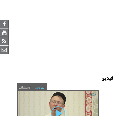
فيديو
الدروس
الاستئناف
(
H
a
c
У
t
o
i
v
м
e
r