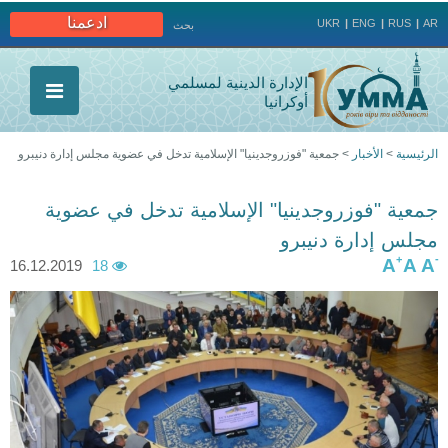
Jump to navigation
ادعمنا
UKR
ENG
RUS
AR
بحث
الإدارة الدينية لمسلمي
أوكرانيا
الرئيسية
>
الأخبار
>
جمعية "فوزروجدينيا" الإسلامية تدخل في عضوية مجلس إدارة دنيبرو
أنت
جمعية "فوزروجدينيا" الإسلامية تدخل في عضوية
هنا
مجلس إدارة دنيبرو
+
-
A
A
A
16.12.2019
18
5
4
d
.
e
j