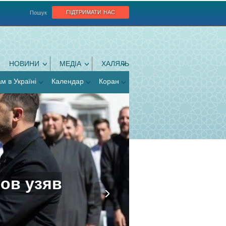
підтримати нас
Пошук
НОВИНИ
МЕДІА
ХАЛЯЛЬ
ам в Україні
Календар
Коран
ов узяв
му