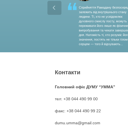
Cприйняття Рамадану безпосере
залежить від внутрішнього стану
людини. Ті, хто не усвідомлює
духовного смислу посту, можуть
переживати його лише як фізичне
випробування та чекати заверше
дня. Натомість ті, хто розуміє йог
значення, постять не тільки тілом,
серцем — того й відчувають...
Контакти
Головний офіс ДУМУ “УММА”
тел: +38 044 490 99 00
факс: +38 044 490 99 22
dumu.umma@gmail.com