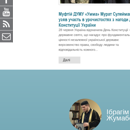
Муфтій ДУМУ «Умма» Мурат Сулейма
узяв участь в урочистостях з нагоди
Конституції України
28 червня Україна відзначила День Конституції
державне свято, що нагадує про фундаменталь
цінності незалежної української держави:
верховенство права, свободу людини та
відповідальність кожного...
Далі
Ібрагім
Жумаб