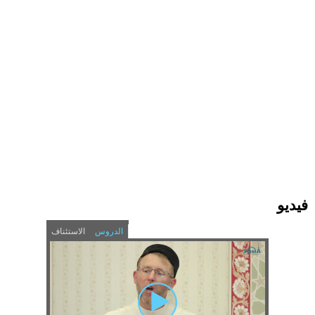
فيديو
الدروس
الاستئناف
(
H
a
c
У
t
o
i
v
м
e
r
t