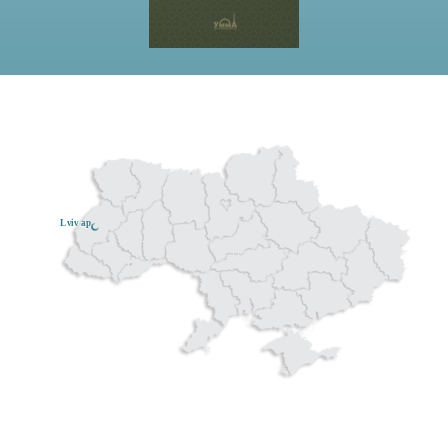
Lviv ар