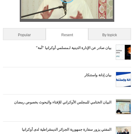
a
м
b
i
)
а
z
-
o
Popular
(active tab)
Resent
By topick
о
n
بيان صادر عن الإدارة الدينية لـمسلمي أوكرانيا "أمة"
б
t
л
a
بيان إدانة واستنكار
е
l
г
T
البيان الختامي للمجلس الأوكراني للإفتاء والبحوث بخصوص رمضان
ч
a
е
b
المفتي يزور سفارة جمهورية الجزائر الديمقراطية لدى أوكرانيا
н