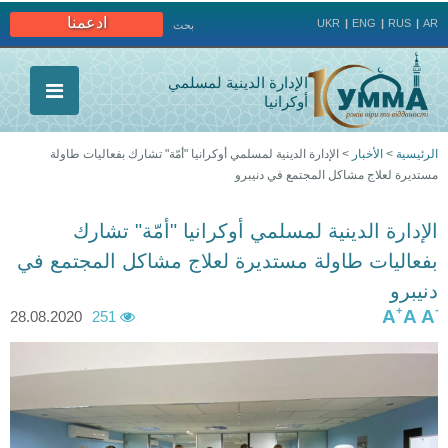
Jump to navigation
ادعمنا
UKR
ENG
RUS
AR
بحث
الإدارة الدينية لمسلمي
أوكرانيا
الرئيسية
>
الأخبار
>
الإدارة الدينية لمسلمي أوكرانيا "أمّة" تشارك بفعاليات طاولة
مستديرة لعلاج مشاكل المجتمع في دنيبرو
أنت
هنا
الإدارة الدينية لمسلمي أوكرانيا "أمّة" تشارك
بفعاليات طاولة مستديرة لعلاج مشاكل المجتمع في
دنيبرو
+
-
A
A
A
28.08.2020
251
7
a
a
b
2
6