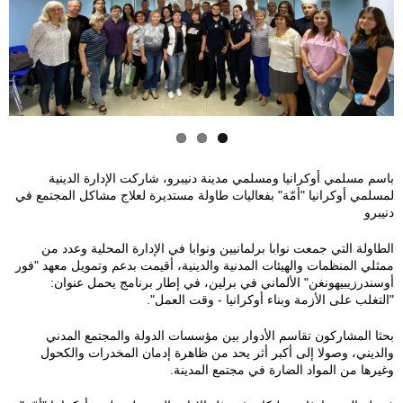
1
4
8
e
e
f
7
c
e
c
1
4
b
a
a
باسم مسلمي أوكرانيا ومسلمي مدينة دنيبرو، شاركت الإدارة الدينية
لمسلمي أوكرانيا "أمّة" بفعاليات طاولة مستديرة لعلاج مشاكل المجتمع في
6
7
7
دنيبرو
-
-
-
الطاولة التي جمعت نوابا برلمانيين ونوابا في الإدارة المحلية وعدد من
ممثلي المنظمات والهيئات المدنية والدينية، أقيمت بدعم وتمويل معهد "فور
b
1
a
أوسندرزيبيهونغن" الألماني في برلين، في إطار برنامج يحمل عنوان:
"التغلب على الأزمة وبناء أوكرانيا - وقت العمل".
b
2
7
بحثا المشاركون تقاسم الأدوار بين مؤسسات الدولة والمجتمع المدني
والديني، وصولا إلى أكبر أثر يحد من ظاهرة إدمان المخدرات والكحول
5
7
6
وغيرها من المواد الضارة في مجتمع المدينة.
d
7
f