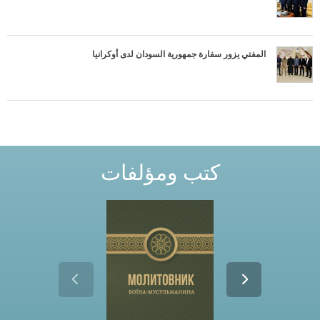
s
и
е
المفتي يزور سفارة جمهورية السودان لدى أوكرانيا
д
л
я
كتب ومؤلفات
т
е
б
я