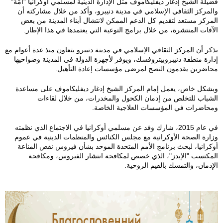
فضيلة الشيخ إدغار ديفليكاموف مثل الإدارة الدينية لمسلمي أوكرانيا "أمّة"
والمركز الثقافي الإسلامي في مدينة دنيبرو، وأكد من خلال مشاركته أن
-
-
-
المركز مستعد لتقديم كل الدعم الممكن لانتشال أبناء المدينة من بعض
الآفات المنتشرة، من خلال برامج التوعية التي يعتمدها في هذا الإطار.
4
4
4
يذكر أن المركز الثقافي الإسلامي في مدينة دنيبرو يتعاون منذ عدة أعوام مع
8
8
4
إدارة منطقة دنيبروبيتروفسك، ويوفر لأجهزة الدولة في المدينة وضواحيها
محاضرين يقدمون النصح لمرضى مؤسسات إعادة التأهيل.
9
5
0
وبشكل خاص، يعمل إمام المركز الشيخ إدغار ديفليكاموف على مساعدة
الشباب للتخلص من إدمان الكحول والمخدرات، من خلال لقاءات
3
3
e
ومحاضرات في المؤسسات العلاجية الخاصة.
-
-
-
في عام 2015، شارك وفد عن مسلمي أوكرانيا في الاجتماع الذي نظمته
وزارة الصحة الأوكرانية مع مجلس الكنائس والمنظمات الدينية في عموم
b
b
8
أوكرانيا، لبحث برنامج الأمم المتحدة الموحد بشأن فيروس نقص المناعة
المكتسب "الإيدز"، الذي خصص لمكافحة انتشار الفيروس، ومكافحة
d
4
e
الإدمان، والتمسك بالقيم الروحية.
d
4
f
3
e
f