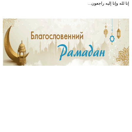
1
إنا لله وإنا إليه راجعون...
3
5
7
6
9
.
j
p
g