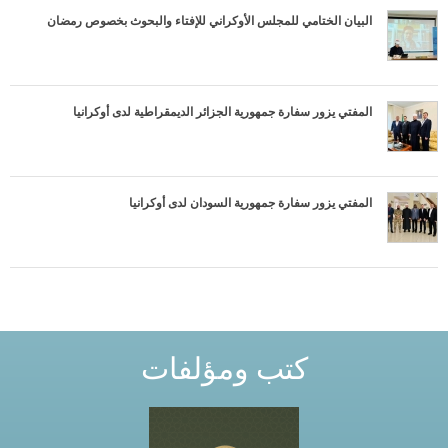
T
البيان الختامي للمجلس الأوكراني للإفتاء والبحوث بخصوص رمضان
ч
a
е
b
المفتي يزور سفارة جمهورية الجزائر الديمقراطية لدى أوكرانيا
н
s
и
е
المفتي يزور سفارة جمهورية السودان لدى أوكرانيا
д
л
я
كتب ومؤلفات
т
е