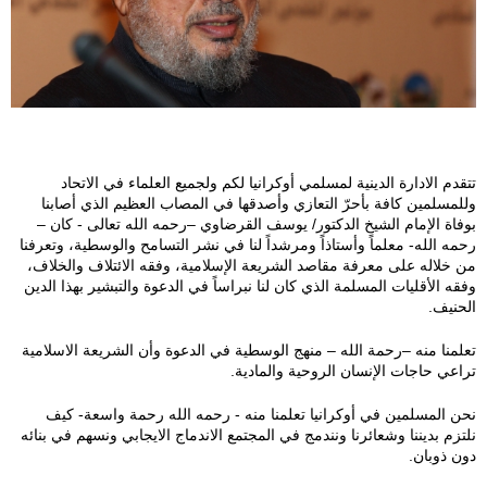
7
7
9
9
تتقدم الادارة الدينية لمسلمي أوكرانيا لكم ولجميع العلماء في الاتحاد
وللمسلمين كافة بأحرّ التعازي وأصدقها في المصاب العظيم الذي أصابنا
7
بوفاة الإمام الشيخ الدكتور/ يوسف القرضاوي –رحمه الله تعالى - كان –
رحمه الله- معلماً وأستاذاً ومرشداً لنا في نشر التسامح والوسطية، وتعرفنا
4
من خلاله على معرفة مقاصد الشريعة الإسلامية، وفقه الائتلاف والخلاف،
وفقه الأقليات المسلمة الذي كان لنا نبراساً في الدعوة والتبشير بهذا الدين
9
الحنيف.
7
تعلمنا منه –رحمة الله – منهج الوسطية في الدعوة وأن الشريعة الاسلامية
تراعي حاجات الإنسان الروحية والمادية.
7
نحن المسلمين في أوكرانيا تعلمنا منه - رحمه الله رحمة واسعة- كيف
نلتزم بديننا وشعائرنا ونندمج في المجتمع الاندماج الايجابي ونسهم في بنائه
9
دون ذوبان.