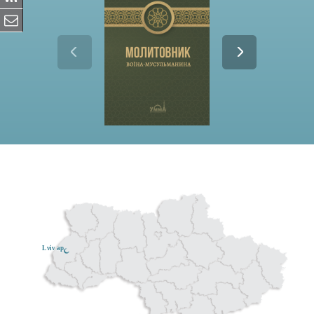
Lviv ар