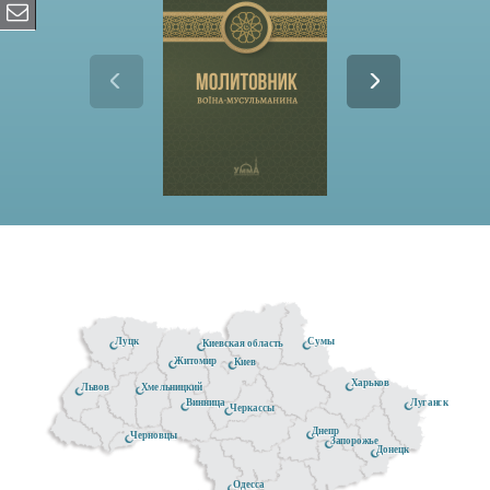
Луцк
Сумы
Киевская область
Житомир
Киев
Харьков
Хмельницкий
Львов
Луганск
Винница
Черкассы
Днепр
Черновцы
Запорожье
Донецк
Одесса