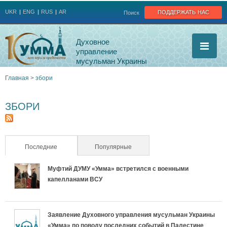
Jump to navigation
поддержать нас
UKR
ENG
RUS
AR
Поиск
Духовное
управление
мусульман Украины
Главная
>
збори
Вы
ЗБОРИ
здесь
Последние
(активная вкладка)
Популярные
Муфтий ДУМУ «Умма» встретился с военными
капелланами ВСУ
Заявление Духовного управления мусульман Украины
«Умма» по поводу последних событий в Палестине